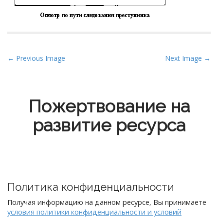
P
← Previous Image
Next Image →
o
s
t
Пожертвование на
n
развитие ресурса
a
v
i
g
a
t
Политика конфиденциальности
i
Получая информацию на данном ресурсе, Вы принимаете
o
условия политики конфиденциальности и условий