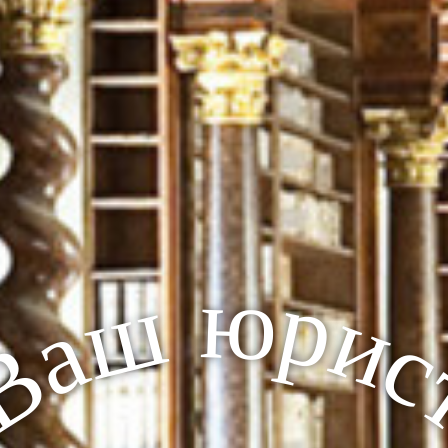
ю
р
ш
и
а
В