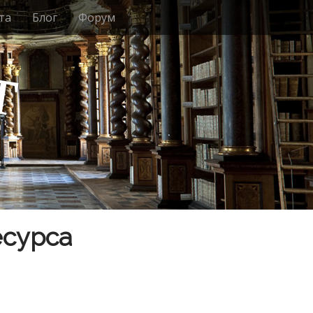
та
Блог
Форум
т
есурса