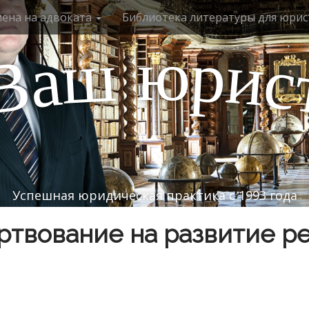
мена на адвоката
Библиотека литературы для юрис
ю
р
ш
и
а
с
В
Успешная юридическая практика с 1993 года
твование на развитие р