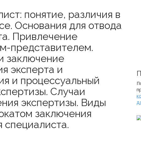
лист: понятие, различия в
се. Основания для отвода
та. Привлечение
ом-представителем.
и заключение
ия эксперта и
П
ия и процессуальный
П
кспертизы. Случаи
п
к
ения экспертизы. Виды
д
вокатом заключения
я специалиста.