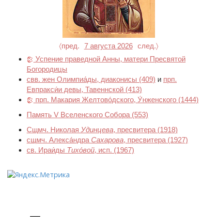
〈пред.
7 августа 2026
след.〉
Успение праведной Анны, матери Пресвятой
Богородицы
свв. жен Олимпиа́ды, диаконисы
(409)
и
прп.
Евпракси́и девы, Тавеннской
(413)
прп. Макария Желтово́дского, У́нженского
(1444)
Память V Вселенского Собора
(553)
Сщмч. Николая
Удинцева
, пресвитера
(1918)
сщмч. Алекса́ндра
Сахарова
, пресвитера
(1927)
св. Ираи́ды
Тихо́вой
, исп.
(1967)