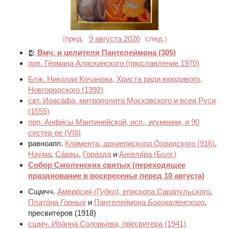
〈пред.
9 августа 2026
след.〉
Вмч. и целителя Пантелеи́мона
(305)
прп. Ге́рмана Аляскинского
(прославление 1970)
Блж. Николая Кочанова, Христа ради юродивого,
Новгородского
(1392)
свт. Иоаса́фа, митрополита Московского и всея Руси
(1555)
прп. Анфи́сы Мантинейской, исп., игумении, и 90
сестер ее
(VIII)
равноапп.
Кли́мента, архиепископа О́хридского
(916)
,
Нау́ма
,
Са́ввы
,
Гора́зда
и
Ангеля́ра (Болг.)
Собор Смоленских святых
(переходящее
празднование в воскресенье перед 10 августа)
Сщмчч.
Амвро́сия
(Гудко)
, епископа Сара́пульского
,
Плато́на
Горных
и
Пантелеи́мона
Богоявленского
,
пресвитеров
(1918)
сщмч. Иоа́нна
Соловьева
, пресвитера
(1941)