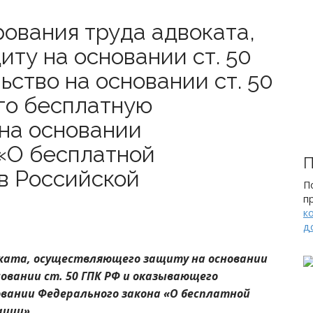
рования труда адвоката,
ту на основании ст. 50
ство на основании ст. 50
го бесплатную
на основании
«О бесплатной
П
в Российской
П
п
к
д
оката, осуществляющего защиту на основании
новании ст. 50 ГПК РФ и оказывающего
вании Федерального закона «О бесплатной
ации».