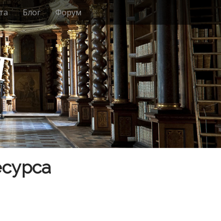
та
Блог
Форум
т
есурса