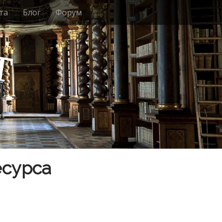
та
Блог
Форум
т
есурса