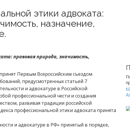
альной этики адвоката:
чимость, назначение,
е.
ката: правовая природа, значимость,
П
 принят Первым Всероссийским съездом
П
ребований, предусмотренных статьей 7
п
тельности и адвокатуре в Российской
к
д
обой профессиональной чести и создания
еством, развивая традиции российской
одекса профессиональной этики адвоката принята
ьности и адвокатуре в РФ» принятый в порядке,