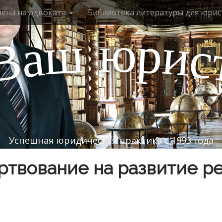
мена на адвоката
Библиотека литературы для юрис
ю
р
ш
и
а
с
В
Успешная юридическая практика с 1993 года
твование на развитие р