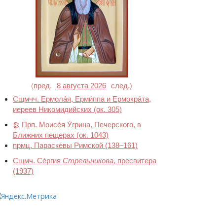
〈пред.
8 августа 2026
след.〉
Сщмчч. Ермола́я, Ерми́ппа и Ермокра́та,
иереев Никомидийских
(ок. 305)
Прп. Моисе́я У́грина, Печерского, в
Ближних пещерах
(ок. 1043)
прмц. Параске́вы Римской
(138–161)
Сщмч. Се́ргия
Стрельникова
, пресвитера
(1937)