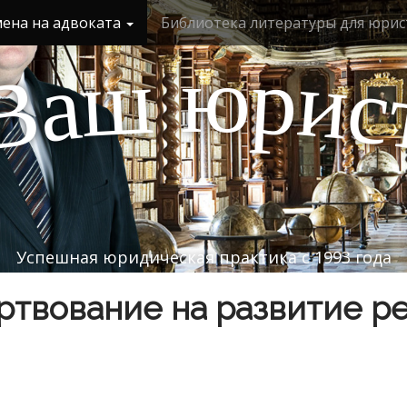
мена на адвоката
Библиотека литературы для юрис
ю
р
ш
и
а
с
В
Успешная юридическая практика с 1993 года
твование на развитие р