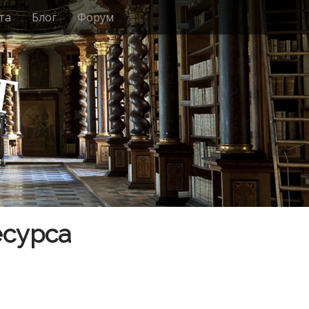
та
Блог
Форум
т
есурса