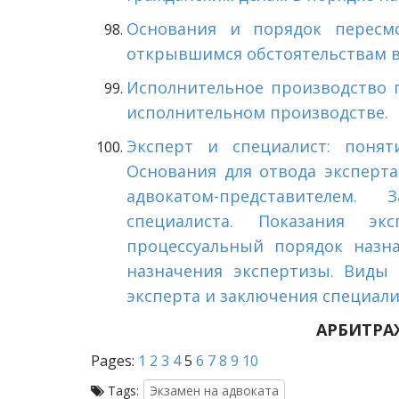
Основания и порядок пересм
открывшимся обстоятельствам в
Исполнительное производство п
исполнительном производстве.
Эксперт и специалист: поняти
Основания для отвода эксперта
адвокатом-представителем
специалиста. Показания э
процессуальный порядок назна
назначения экспертизы. Виды 
эксперта и заключения специали
АРБИТРА
Pages:
1
2
3
4
5
6
7
8
9
10
Tags:
Экзамен на адвоката