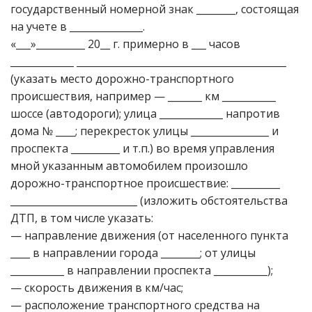
государственный номерной знак ________, состоящая
на учете в _______________.
«___»__________ 20__ г. примерно в ___ часов
_____________ ___________________________________________
(указать место дорожно-транспортного
происшествия, например — _______ км ___________
шоссе (автодороги); улица _____________ напротив
дома № ____; перекресток улицы ________________ и
проспекта __________ и т.п.) во время управления
мной указанным автомобилем произошло
дорожно-транспортное происшествие: __________
__________________________ (изложить обстоятельства
ДТП, в том числе указать:
— направление движения (от населенного пункта
____ в направлении города ________; от улицы
___________ в направлении проспекта ___________);
— скорость движения в км/час;
— расположение транспортного средства на