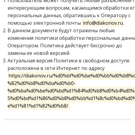
Пользователь может получить любые разъяснения 
интересующим вопросам, касающимся обработки ег
персональных данных, обратившись к Оператору с
помощью электронной почты
info@diakonov.ru
.
В данном документе будут отражены любые
изменения политики обработки персональных данн
Оператором. Политика действует бессрочно до
замены ее новой версией.
Актуальная версия Политики в свободном доступе
расположена в сети Интернет по адресу
https://diakonov.ru/%d0%bf%d0%be%d0%bb%d0%b8%
%82%d0%b8%d0%ba%d0%b0-
%d0%ba%d0%be%d0%bd%d1%84%d0%b8%d0%b4%d0%
5%d0%bd%d1%86%d0%b8%d0%bb%d1%8c%d0%bd%d0
e%d1%81%d1%82%d0%b8/
.