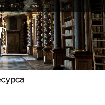
та
Блог
Форум
т
есурса