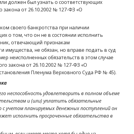
 или должен был узнать о соответствующих
го закона от 26.10.2002 № 127-ФЗ «О
иком своего банкротства при наличии
х о том, что он не в состоянии исполнить
лжник, отвечающий признакам
 имущества, не обязан, но вправе подать в суд
мер неисполненных обязательств в этом случае
ного закона от 26.10.2002 № 127-ФЗ «О
Постановления Пленума Верховного Суда РФ № 45).
ика
го неспособность удовлетворить в полном объеме
тельствам и (или) уплатить обязательные
о с учетом планируемых денежных поступлений он
ожет исполнить просроченные обязательства в
ным, если имеет место хотя бы одно из