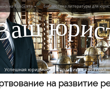
мена на адвоката
Библиотека литературы для юрис
ю
р
ш
и
а
с
В
Успешная юридическая практика с 1993 года
твование на развитие р