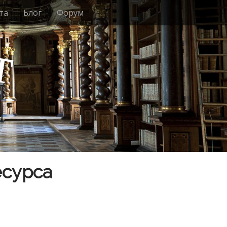
та
Блог
Форум
т
есурса