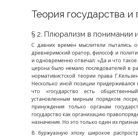
Теория государства и
§ 2. Плюрализм в понимании 
С давних времен мыслители пытались от
древнеримский оратор, философ и полит
и одновременно отвечал: «Да и что такое
церона было немало последователей в ра
нормативистской теории права Г.Кельзен,
Несколько иной позиции придерживался к
что «государство есть общественн
установленным мирным порядком посре
принуждения только органам государс
государство как организацию правопорядка
назначение. Но это только один из призна
В буржуазную эпоху широкое распростр