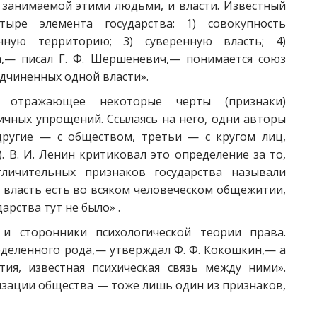
, занимаемой этими людьми, и власти. Известный
ре элемента государства: 1) совокупность
нную территорию; 3) суверенную власть; 4)
а,— писал Г. Ф. Шершеневич,— понимается союз
одчиненных одной власти».
о отражающее некоторые черты (признаки)
ичных упрощений. Ссылаясь на него, одни авторы
 другие — с обществом, третьи — с кругом лиц,
 В. И. Ленин критиковал это определение за то,
личительных признаков государства называли
 власть есть во всяком человеческом общежитии,
дарства тут не было» .
и сторонники психологической теории права.
еделенного рода,— утверждал Ф. Ф. Кокошкин,— а
я, известная психическая связь между ними».
зации общества — тоже лишь один из признаков,