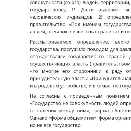
совокупности (союза) людей, территории
государствовед
П.
Дюги выделяет четы
человеческих индивидов; 2) определе
правительство. «Под именем государств
людей, осевших в известных границах и п
Рассматриваемое определение, верн
государства, послужило поводом для разл
отождествляли государство со страной,
осуществляющих власть (правительством).
что многие его сторонники в ряду от
принудительную власть: «Принудительная
и в родовом устройстве, и в семье, но госу
Не согласны с приведенным понятием 
«Государство не совокупность людей опр
отношения между ними, форма общежити
Однако «форма общежития», форма органи
но не все государство.