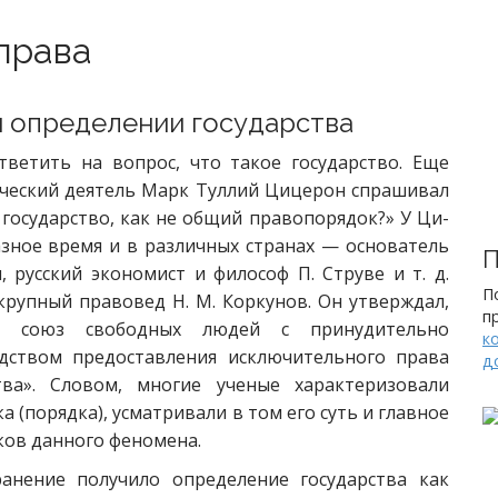
 права
и определении государства
ветить на вопрос, что такое государство. Еще
ический деятель Марк Туллий Цицерон спрашивал
 государство, как не общий правопорядок?» У Ци-
зное время и в различных странах — основатель
П
 русский экономист и философ П. Струве и т. д.
П
рупный правовед Н. М. Коркунов. Он утверждал,
п
ый союз свободных людей с принудительно
к
дством предоставления исключительного права
д
тва». Словом, многие ученые характеризовали
 (порядка), усматривали в том его суть и главное
ков данного феномена.
анение получило определение государства как