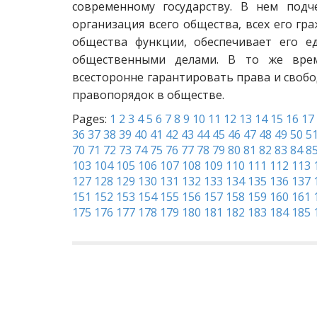
современному государству. В нем подче
организация всего общества, всех его г
общества функции, обеспечивает его е
общественными делами. В то же время
всесторонне гарантировать права и своб
правопорядок в обществе.
Pages:
1
2
3
4
5
6
7
8
9
10
11
12
13
14
15
16
17
36
37
38
39
40
41
42
43
44
45
46
47
48
49
50
5
70
71
72
73
74
75
76
77
78
79
80
81
82
83
84
8
103
104
105
106
107
108
109
110
111
112
113
127
128
129
130
131
132
133
134
135
136
137
151
152
153
154
155
156
157
158
159
160
161
175
176
177
178
179
180
181
182
183
184
185