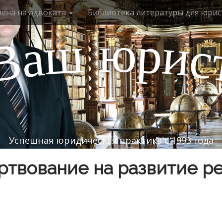
мена на адвоката
Библиотека литературы для юрис
ю
р
ш
и
а
с
В
Успешная юридическая практика с 1993 года
твование на развитие р