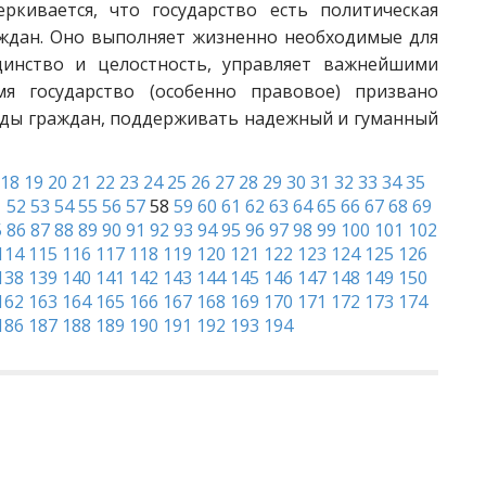
ркивается, что государство есть политическая
раждан. Оно выполняет жизненно необходимые для
динство и целостность, управляет важнейшими
 государство (особенно правовое) призвано
оды граждан, поддерживать надежный и гуманный
18
19
20
21
22
23
24
25
26
27
28
29
30
31
32
33
34
35
1
52
53
54
55
56
57
58
59
60
61
62
63
64
65
66
67
68
69
5
86
87
88
89
90
91
92
93
94
95
96
97
98
99
100
101
102
114
115
116
117
118
119
120
121
122
123
124
125
126
138
139
140
141
142
143
144
145
146
147
148
149
150
162
163
164
165
166
167
168
169
170
171
172
173
174
186
187
188
189
190
191
192
193
194