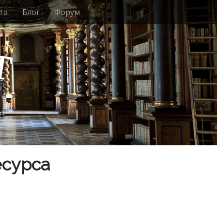
та
Блог
Форум
т
есурса