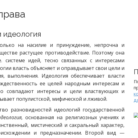
 права
и идеология
только на насилие и принуждение, непрочна и
бществе растущее противодействие. Поэтому она
е. системе идей, тесно связанных с интересами
гии власть объясняет и оправдывает свои цели и
П
я, выполнения. Идеология обеспечивает власти
П
ождественность ее целей народным интересам и
п
ько совпадают интересы и цели властвующих и
к
бывает популистской, мифической и лживой.
д
тво разновидностей идеологий государственной
деология,
основанная на религиозных учениях и
инственный, мистический и сакральный характер,
исхождении и предназначении. Второй вид —