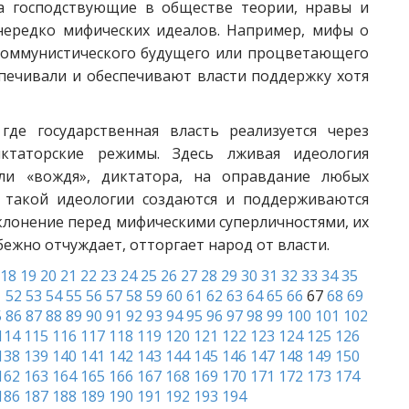
а господствующие в обществе теории, нравы и
нередко мифических идеалов. Например, мифы о
коммунистического будущего или процветающего
печивали и обеспечивают власти поддержку хотя
где государственная власть реализуется через
иктаторские режимы. Здесь лживая идеология
ли «вождя», диктатора, на оправдание любых
 такой идеологии создаются и поддерживаются
клонение перед мифическими суперличностями, их
ежно отчуждает, отторгает народ от власти.
18
19
20
21
22
23
24
25
26
27
28
29
30
31
32
33
34
35
1
52
53
54
55
56
57
58
59
60
61
62
63
64
65
66
67
68
69
5
86
87
88
89
90
91
92
93
94
95
96
97
98
99
100
101
102
114
115
116
117
118
119
120
121
122
123
124
125
126
138
139
140
141
142
143
144
145
146
147
148
149
150
162
163
164
165
166
167
168
169
170
171
172
173
174
186
187
188
189
190
191
192
193
194