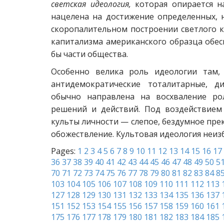
светская идеология,
которая опирается н
нацелена на достижение определенных, 
скоропалительном построении светлого 
капитализма американского образца обес
бы части общества.
Особенно велика роль идеологии там, 
антидемократические тоталитарные, д
обычно направлена на восхваление ро
решений и действий. Под воздействием
культы личности — слепое, бездумное пре
обожествление. Культовая идеология неизб
Pages:
1
2
3
4
5
6
7
8
9
10
11
12
13
14
15
16
17
36
37
38
39
40
41
42
43
44
45
46
47
48
49
50
5
70
71
72
73
74
75
76
77
78
79
80
81
82
83
84
8
103
104
105
106
107
108
109
110
111
112
113
127
128
129
130
131
132
133
134
135
136
137
151
152
153
154
155
156
157
158
159
160
161
175
176
177
178
179
180
181
182
183
184
185