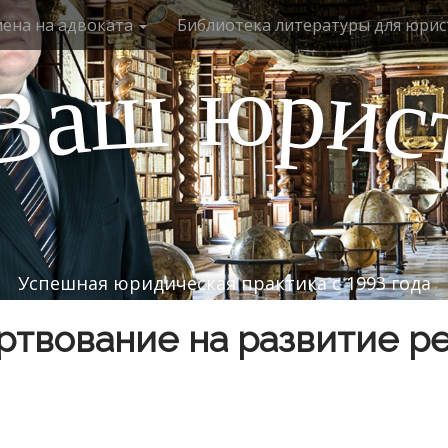
мена на адвоката
Библиотека литературы для юрис
ю
р
ш
и
а
с
В
Успешная юридическая практика с 1993 года
твование на развитие р