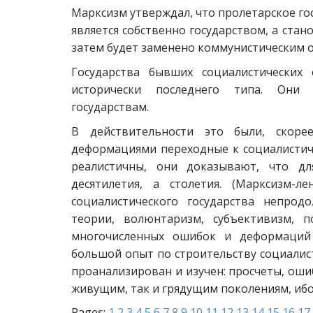
Марксизм утверждал, что пролетарское го
является собственно государством, а ста
затем будет заменено коммунистическим
Государства бывших социалистических
исторически последнего типа. Они п
государствам.
В действительности это были, скорее
деформациями переходные к социалистиче
реалистичны, они доказывают, что д
десятилетия, а столетия. (Марксизм-
социалистического государства непрод
теории, волюнтаризм, субъективизм, 
многочисленных ошибок и деформаций 
большой опыт по строительству социалис
проанализирован и изучен: просчеты, оши
живущим, так и грядущим поколениям, ибо
Pages:
1
2
3
4
5
6
7
8
9
10
11
12
13
14
15
16
17