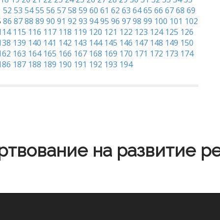
1
52
53
54
55
56
57
58
59
60
61
62
63
64
65
66
67
68
69
5
86
87
88
89
90
91
92
93
94
95
96
97
98
99
100
101
102
114
115
116
117
118
119
120
121
122
123
124
125
126
138
139
140
141
142
143
144
145
146
147
148
149
150
162
163
164
165
166
167
168
169
170
171
172
173
174
186
187
188
189
190
191
192
193
194
твование на развитие р