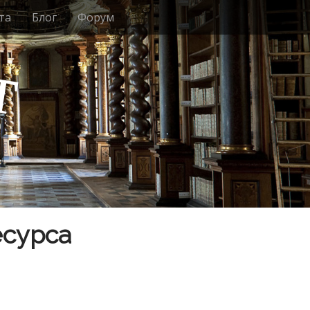
та
Блог
Форум
т
есурса