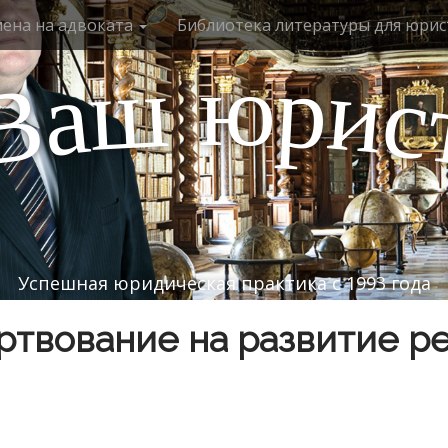
мена на адвоката
Библиотека литературы для юрис
ю
р
ш
и
а
с
В
Успешная юридическая практика с 1993 года
твование на развитие р