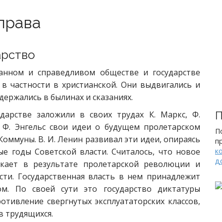
 права
арство
анном и справедливом обществе и государстве
 в частности в христианской. Они выдвигались и
ержались в былинах и сказаниях.
дарстве заложили в своих трудах К. Маркс, Ф.
П
и Ф. Энгельс свои идеи о будущем пролетарском
П
оммуны. В. И. Ленин развивал эти идеи, опираясь
п
е годы Советской власти. Считалось, что новое
к
д
никает в результате пролетарской революции и
сти. Государственная власть в нем принадлежит
ом. По своей сути это государство диктатуры
отивление свергнутых эксплуататорских классов,
в трудящихся.