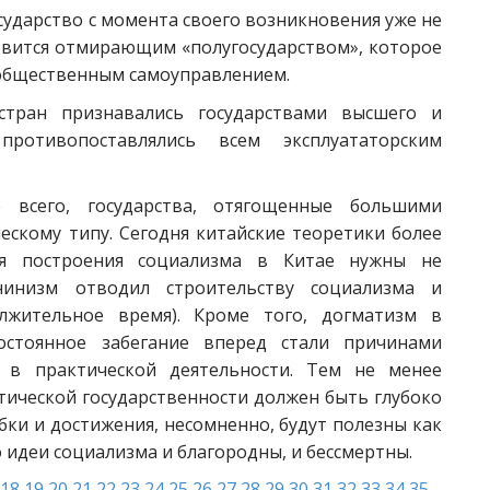
сударство с момента своего возникновения уже не
новится отмирающим «полугосударством», которое
 общественным самоуправлением.
 стран признавались государствами высшего и
ротивопоставлялись всем эксплуататорским
 всего, государства, отягощенные большими
скому типу. Сегодня китайские теоретики более
ля построения социализма в Китае нужны не
ленинизм отводил строительству социализма и
олжительное время). Кроме того, догматизм в
постоянное забегание вперед стали причинами
в практической деятельности. Тем не менее
тической государственности должен быть глубоко
бки и достижения, несомненно, будут полезны как
 идеи социализма и благородны, и бессмертны.
18
19
20
21
22
23
24
25
26
27
28
29
30
31
32
33
34
35