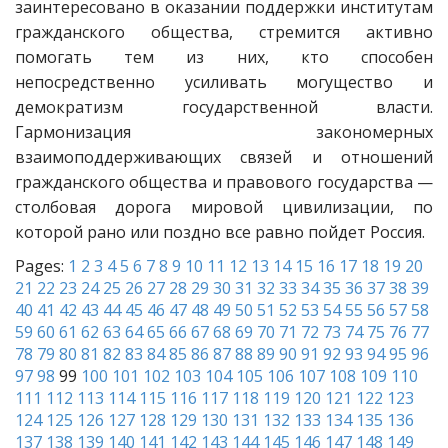
заинтересовано в оказании поддержки институтам
гражданского общества, стремится активно
помогать тем из них, кто способен
непосредственно усиливать могущество и
демократизм государственной власти.
Гармонизация закономерных
взаимоподдерживающих связей и отношений
гражданского общества и правового государства —
столбовая дорога мировой цивилизации, по
которой рано или поздно все равно пойдет Россия.
Pages:
1
2
3
4
5
6
7
8
9
10
11
12
13
14
15
16
17
18
19
20
21
22
23
24
25
26
27
28
29
30
31
32
33
34
35
36
37
38
39
40
41
42
43
44
45
46
47
48
49
50
51
52
53
54
55
56
57
58
59
60
61
62
63
64
65
66
67
68
69
70
71
72
73
74
75
76
77
78
79
80
81
82
83
84
85
86
87
88
89
90
91
92
93
94
95
96
97
98
99
100
101
102
103
104
105
106
107
108
109
110
111
112
113
114
115
116
117
118
119
120
121
122
123
124
125
126
127
128
129
130
131
132
133
134
135
136
137
138
139
140
141
142
143
144
145
146
147
148
149