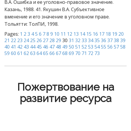
В.А. Ошибка и ее уголовно-правовое значение.
Казань, 1988. 41. Якушин В.А. Субъективное
вменение и его значение в уголовном праве.
Тольятти: ТолПИ, 1998.
Pages:
1
2
3
4
5
6
7
8
9
10
11
12
13
14
15
16
17
18
19
20
21
22
23
24
25
26
27
28
29
30
31
32
33
34
35
36
37
38
39
40
41
42
43
44
45
46
47
48
49
50
51
52
53
54
55
56
57
58
59
60
61
62
63
64
65
66
67
68
69
70
71
72
73
Пожертвование на
развитие ресурса