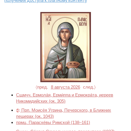
получения доступа к платному контенту
〈пред.
8 августа 2026
след.〉
Сщмчч. Ермола́я, Ерми́ппа и Ермокра́та, иереев
Никомидийских
(ок. 305)
Прп. Моисе́я У́грина, Печерского, в Ближних
пещерах
(ок. 1043)
прмц. Параске́вы Римской
(138–161)