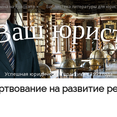
мена на адвоката
Библиотека литературы для юрис
ю
р
ш
и
а
с
В
Успешная юридическая практика с 1993 года
твование на развитие р