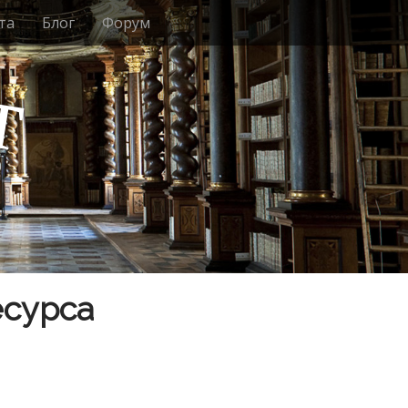
та
Блог
Форум
т
есурса