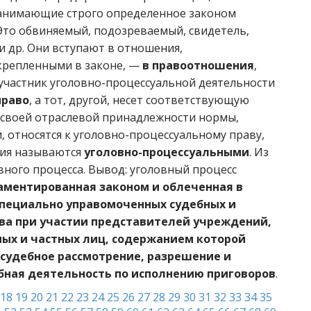
 занимающие строго определенное законом
 Это обвиняемый, подозреваемый, свидетель,
 и др. Они вступают в отношения,
крепленными в законе, —
в правоотношения
,
 участник уголовно-процессуальной деятельности
право
, а тот, другой, несет соответствующую
о своей отраслевой принадлежности нормы,
, относятся к уголовно-процессуальному праву,
ия называются
уголовно-процессуальными
. Из
вного процесса. Вывод: уголовный процесс
аментированная законом и облеченная в
пециально управомоченных судебных и
ва при участии представителей учреждений,
ых и частных лиц, содержанием которой
 судебное рассмотрение, разрешение и
ебная деятельность по исполнению приговоров
.
18
19
20
21
22
23
24
25
26
27
28
29
30
31
32
33
34
35