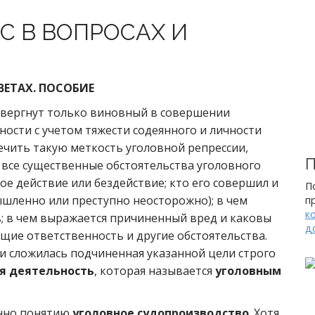
С В ВОПРОСАХ И
ВЕТАХ. ПОСОБИЕ
двергнут только виновный в совершении
ности с учетом тяжести содеянного и личности
чить такую меткость уголовной репрессии,
П
все существенные обстоятельства уголовного
ое действие или бездействие; кто его совершил и
П
шленно или преступно неосторожно); в чем
п
к
в; в чем выражается причиненный вред и каковы
д
щие ответственность и другие обстоятельства.
и сложилась подчиненная указанной цели строго
я деятельность
, которая называется
уголовным
нно понятию
уголовное судопроизводство
. Хотя