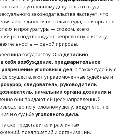
ностью по уголовному делу только в суде
цессуального законодательства явствует, что
ния деятельности не только суда, но и органов
ствия и прокуратуры — словом, всего
шний раз подтверждает непреложную истину,
я деятельность — одной природы.
ровесница государству. Она
детально
в себя возбуждение, предварительное
, разрешение уголовных дел
, а также судебную
. Ее осуществляют управомоченные судебные и
 прокурор, следователь, руководитель
 дознаватель, начальник органа дознания и
менно они придают ей целенаправленный
оизводство по уголовному делу,
ведут
его, т.е.
ия и о судьбе
уголовного дела
.
е также представители различных
еждений, предприятий и организаций,