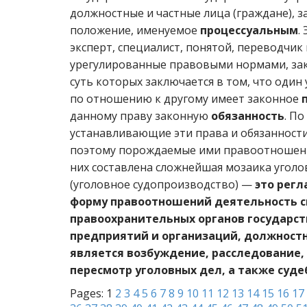
должностные и частные лица (граждане),
положение, именуемое
процессуальным
.
эксперт, специалист, понятой, переводчик
урегулированные правовыми нормами, за
суть которых заключается в том, что один
по отношению к другому имеет законное
данному праву законную
обязанность
. П
устанавливающие эти права и обязанности
поэтому порождаемые ими правоотношен
них составлена сложнейшая мозаика уголо
(уголовное судопроизводство) —
это регл
форму правоотношений деятельность с
правоохранительных органов государст
предприятий и организаций, должностн
является возбуждение, расследование,
пересмотр уголовных дел, а также суд
Pages:
1
2
3
4
5
6
7
8
9
10
11
12
13
14
15
16
17