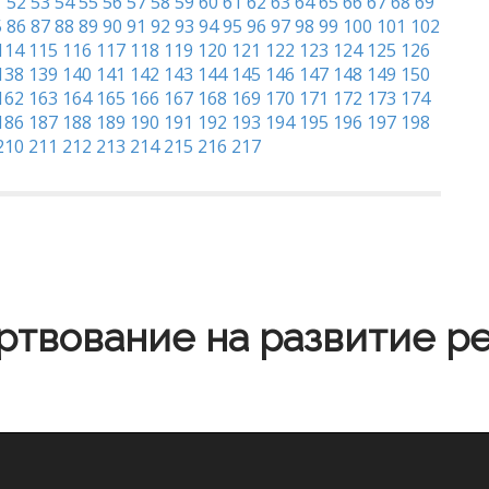
1
52
53
54
55
56
57
58
59
60
61
62
63
64
65
66
67
68
69
5
86
87
88
89
90
91
92
93
94
95
96
97
98
99
100
101
102
114
115
116
117
118
119
120
121
122
123
124
125
126
138
139
140
141
142
143
144
145
146
147
148
149
150
162
163
164
165
166
167
168
169
170
171
172
173
174
186
187
188
189
190
191
192
193
194
195
196
197
198
210
211
212
213
214
215
216
217
твование на развитие р