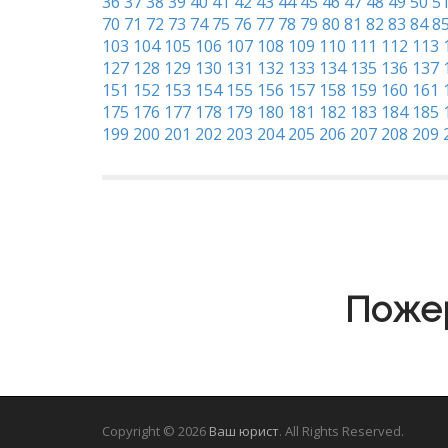
36
37
38
39
40
41
42
43
44
45
46
47
48
49
50
5
70
71
72
73
74
75
76
77
78
79
80
81
82
83
84
8
103
104
105
106
107
108
109
110
111
112
113
127
128
129
130
131
132
133
134
135
136
137
151
152
153
154
155
156
157
158
159
160
161
175
176
177
178
179
180
181
182
183
184
185
199
200
201
202
203
204
205
206
207
208
209
Пожер
Copyright © 2026
Ваш юрист
. All Rights Reserved.