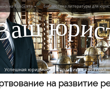
мена на адвоката
Библиотека литературы для юрис
ю
р
ш
и
а
с
В
Успешная юридическая практика с 1993 года
твование на развитие р