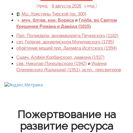
〈пред.
6 августа 2026
след.〉
Мц. Христи́ны Тирской
(ок. 300)
мчч. блгвв. кнн. Бори́са
и
Гле́ба, во Святом
Крещении Рома́на и Дави́да
(1015)
Прп. Полика́рпа, архимандрита Печерского
(1182)
свт. Гео́ргия, архиепископа Могилевского
(1795)
обре́тение мощей прп. Далма́та Исе́тского
(1994)
Сщмч. Алфе́я
Корбанского
, диакона
(1937)
свв. Николая
Понгильского
(1942)
и
Иоа́нна
Оленевского
(Калинина)
(1951)
, испп., пресвитеров
Пожертвование на
развитие ресурса