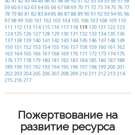
40
41
42
43
44
45
46
47
48
49
50
51
52
53
54
55
56
57
58
59
60
61
62
63
64
65
66
67
68
69
70
71
72
73
74
75
76
77
78
79
80
81
82
83
84
85
86
87
88
89
90
91
92
93
94
95
96
97
98
99
100
101
102
103
104
105
106
107
108
109
110
111
112
113
114
115
116
117
118
119
120
121
122
123
124
125
126
127
128
129
130
131
132
133
134
135
136
137
138
139
140
141
142
143
144
145
146
147
148
149
150
151
152
153
154
155
156
157
158
159
160
161
162
163
164
165
166
167
168
169
170
171
172
173
174
175
176
177
178
179
180
181
182
183
184
185
186
187
188
189
190
191
192
193
194
195
196
197
198
199
200
201
202
203
204
205
206
207
208
209
210
211
212
213
214
215
216
217
Пожертвование на
развитие ресурса