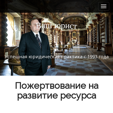
M
S
k
a
i
i
p
n
а
ш
и
р
ю
В
с
т
t
m
o
e
c
n
o
n
u
t
Успешная юридическая практика с 1993 года
e
n
t
Пожертвование на
развитие ресурса