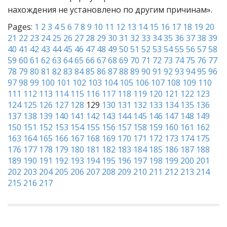
нахождения не установлено по другим причинам».
Pages:
1
2
3
4
5
6
7
8
9
10
11
12
13
14
15
16
17
18
19
20
21
22
23
24
25
26
27
28
29
30
31
32
33
34
35
36
37
38
39
40
41
42
43
44
45
46
47
48
49
50
51
52
53
54
55
56
57
58
59
60
61
62
63
64
65
66
67
68
69
70
71
72
73
74
75
76
77
78
79
80
81
82
83
84
85
86
87
88
89
90
91
92
93
94
95
96
97
98
99
100
101
102
103
104
105
106
107
108
109
110
111
112
113
114
115
116
117
118
119
120
121
122
123
124
125
126
127
128
129
130
131
132
133
134
135
136
137
138
139
140
141
142
143
144
145
146
147
148
149
150
151
152
153
154
155
156
157
158
159
160
161
162
163
164
165
166
167
168
169
170
171
172
173
174
175
176
177
178
179
180
181
182
183
184
185
186
187
188
189
190
191
192
193
194
195
196
197
198
199
200
201
202
203
204
205
206
207
208
209
210
211
212
213
214
215
216
217