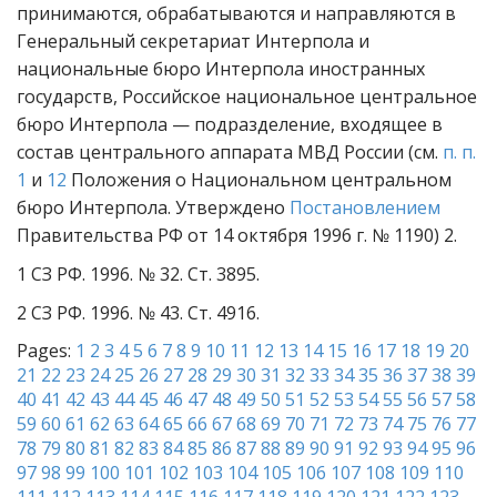
принимаются, обрабатываются и направляются в
Генеральный секретариат Интерпола и
национальные бюро Интерпола иностранных
государств, Российское национальное центральное
бюро Интерпола — подразделение, входящее в
состав центрального аппарата МВД России (см.
п. п.
1
и
12
Положения о Национальном центральном
бюро Интерпола. Утверждено
Постановлением
Правительства РФ от 14 октября 1996 г. № 1190) 2.
1 СЗ РФ. 1996. № 32. Ст. 3895.
2 СЗ РФ. 1996. № 43. Ст. 4916.
Pages:
1
2
3
4
5
6
7
8
9
10
11
12
13
14
15
16
17
18
19
20
21
22
23
24
25
26
27
28
29
30
31
32
33
34
35
36
37
38
39
40
41
42
43
44
45
46
47
48
49
50
51
52
53
54
55
56
57
58
59
60
61
62
63
64
65
66
67
68
69
70
71
72
73
74
75
76
77
78
79
80
81
82
83
84
85
86
87
88
89
90
91
92
93
94
95
96
97
98
99
100
101
102
103
104
105
106
107
108
109
110