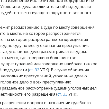
ет, а изменение исключительной подсудности не
х. Уголовные дела исключительной подсудности
х судей соответствующего окружного военного
лежит рассмотрению в суде по месту совершения
ато в месте, на которое распространяется
те, на которое распространяется юрисдикция
дсудно суду по месту окончания преступления.
тах, уголовное дело рассматривается судом,
 то место, где совершено большинство
елу преступлений или совершено наиболее тяжкое
 подсудности (
ст. 32
УПК). В случае обвинения
 нескольких преступлений, уголовные дела о
головное дело о всех преступлениях
 раздельное рассмотрение судами уголовных дел
ъективности его разрешения (
ст. 33
УПК).
и разрешении вопроса о назначении судебного
о не подсудно данному суду, выносит