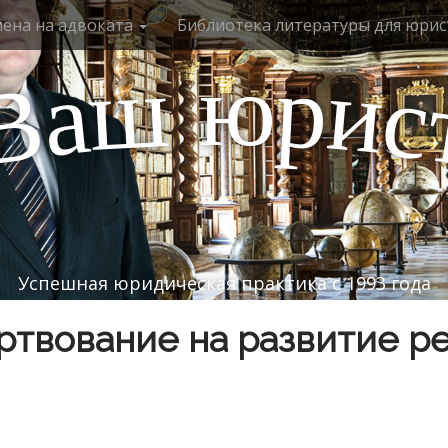
мена на адвоката
Библиотека литературы для юрис
ю
р
ш
и
а
с
В
Успешная юридическая практика с 1993 года
твование на развитие р