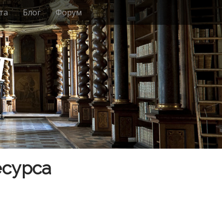
та
Блог
Форум
т
есурса