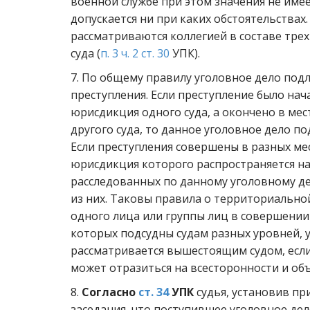
военной службе при этом значения не име
допускается ни при каких обстоятельства
рассматриваются коллегией в составе тре
суда (
п. 3 ч. 2 ст. 30
УПК).
7. По общему правилу уголовное дело под
преступления. Если преступление было нач
юрисдикция одного суда, а окончено в мес
другого суда, то данное уголовное дело по
Если преступления совершены в разных мес
юрисдикция которого распространяется на
расследованных по данному уголовному д
из них. Таковы правила о территориальной
одного лица или группы лиц в совершении
которых подсудны судам разных уровней, у
рассматривается вышестоящим судом, если
может отразиться на всесторонности и об
8.
Согласно
ст. 34
УПК
судья, установив пр
заседания, что поступившее уголовное дел