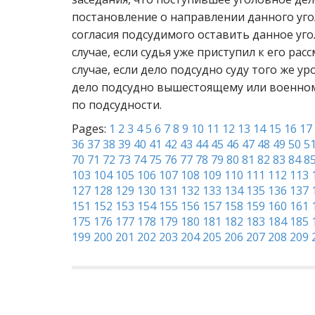
постановление о направлении данного угол
согласия подсудимого оставить данное уго
случае, если судья уже приступил к его ра
случае, если дело подсудно суду того же ур
дело подсудно вышестоящему или военному
по подсудности.
Pages:
1
2
3
4
5
6
7
8
9
10
11
12
13
14
15
16
17
36
37
38
39
40
41
42
43
44
45
46
47
48
49
50
5
70
71
72
73
74
75
76
77
78
79
80
81
82
83
84
8
103
104
105
106
107
108
109
110
111
112
113
127
128
129
130
131
132
133
134
135
136
137
151
152
153
154
155
156
157
158
159
160
161
175
176
177
178
179
180
181
182
183
184
185
199
200
201
202
203
204
205
206
207
208
209