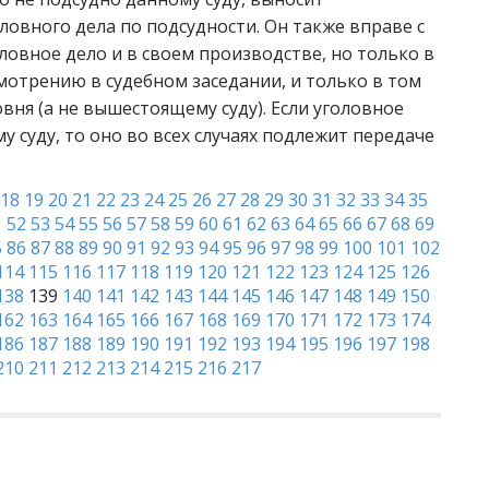
овного дела по подсудности. Он также вправе с
ловное дело и в своем производстве, но только в
ссмотрению в судебном заседании, и только в том
овня (а не вышестоящему суду). Если уголовное
 суду, то оно во всех случаях подлежит передаче
18
19
20
21
22
23
24
25
26
27
28
29
30
31
32
33
34
35
1
52
53
54
55
56
57
58
59
60
61
62
63
64
65
66
67
68
69
5
86
87
88
89
90
91
92
93
94
95
96
97
98
99
100
101
102
114
115
116
117
118
119
120
121
122
123
124
125
126
138
139
140
141
142
143
144
145
146
147
148
149
150
162
163
164
165
166
167
168
169
170
171
172
173
174
186
187
188
189
190
191
192
193
194
195
196
197
198
210
211
212
213
214
215
216
217