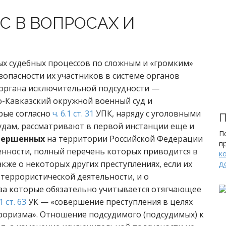
С В ВОПРОСАХ И
ых судебных процессов по сложным и «громким»
зопасности их участников в системе органов
органа исключительной подсудности —
о-Кавказский окружной военный суд и
рые согласно
ч. 6.1 ст. 31
УПК, наряду с уголовными
П
дам, рассматривают в первой инстанции еще и
П
вершенных
на территории Российской Федерации
п
енности, полный перечень которых приводится в
к
акже о некоторых других преступлениях, если их
д
террористической деятельности, и о
 за которые обязательно учитывается отягчающее
1 ст. 63
УК — «совершение преступления в целях
роризма». Отношение подсудимого (подсудимых) к