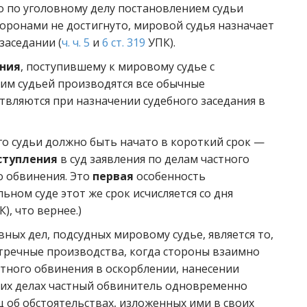
о по уголовному делу постановлением судьи
торонами не достигнуто, мировой судья назначает
заседании (
ч. ч. 5
и
6 ст. 319
УПК).
ения
, поступившему к мировому судье с
им судьей производятся все обычные
твляются при назначении судебного заседания в
го судьи должно быть начато в короткий срок —
оступления
в суд заявления по делам частного
о обвинения. Это
первая
особенность
ьном суде этот же срок исчисляется со дня
), что вернее.)
ных дел, подсудных мировому судье, является то,
стречные производства, когда стороны взаимно
астного обвинения в оскорблении, нанесении
аких делах частный обвинитель одновременно
 об обстоятельствах, изложенных ими в своих