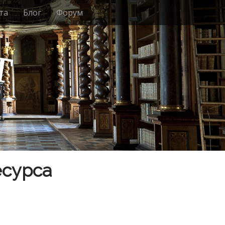
та
Блог
Форум
т
есурса