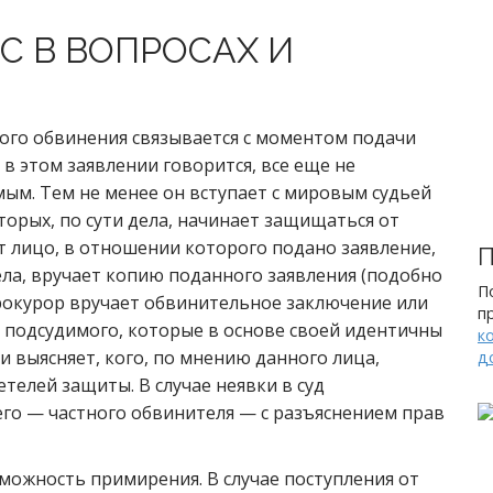
С В ВОПРОСАХ И
ного обвинения связывается с моментом подачи
 в этом заявлении говорится, все еще не
ым. Тем не менее он вступает с мировым судьей
орых, по сути дела, начинает защищаться от
т лицо, в отношении которого подано заявление,
П
ела, вручает копию поданного заявления (подобно
П
прокурор вручает обвинительное заключение или
п
а подсудимого, которые в основе своей идентичны
к
 и выясняет, кого, по мнению данного лица,
д
телей защиты. В случае неявки в суд
го — частного обвинителя — с разъяснением прав
зможность примирения. В случае поступления от