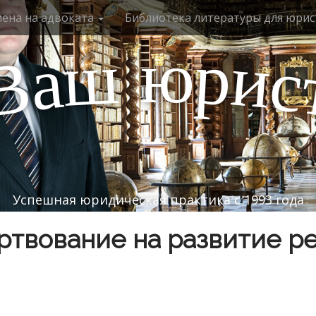
мена на адвоката
Библиотека литературы для юрис
ю
р
ш
и
а
с
В
Успешная юридическая практика с 1993 года
твование на развитие р