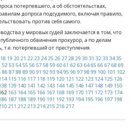
роса потерпевшего, а об обстоятельствах,
равилам допроса подсудимого, включая правило,
ельствовать против себя самого.
водства у мировых судей заключается в том, что
публичного обвинения прокурор, а по делам
 т.е. потерпевший от преступления.
18
19
20
21
22
23
24
25
26
27
28
29
30
31
32
33
34
35
1
52
53
54
55
56
57
58
59
60
61
62
63
64
65
66
67
68
69
5
86
87
88
89
90
91
92
93
94
95
96
97
98
99
100
101
102
114
115
116
117
118
119
120
121
122
123
124
125
126
138
139
140
141
142
143
144
145
146
147
148
149
150
162
163
164
165
166
167
168
169
170
171
172
173
174
186
187
188
189
190
191
192
193
194
195
196
197
198
210
211
212
213
214
215
216
217