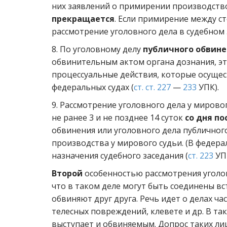
них заявлений о примирении производств
прекращается
. Если примирение между с
рассмотрение уголовного дела в судебном 
8. По уголовному делу
публичного обвин
обвинительным актом органа дознания, эт
процессуальные действия, которые осущес
федеральных судах (
ст. ст. 227
—
233
УПК).
9. Рассмотрение уголовного дела у мирово
не ранее 3 и не позднее 14 суток
со дня п
обвинения или уголовного дела публичног
производства у мирового судьи. (В федерал
назначения судебного заседания (
ст. 223
УПК
Второй
особенностью рассмотрения уголов
что в таком деле могут быть соединены в
обвиняют друг друга. Речь идет о делах ч
телесных повреждений, клевете и др. В т
выступает и обвиняемым. Допрос таких лиц