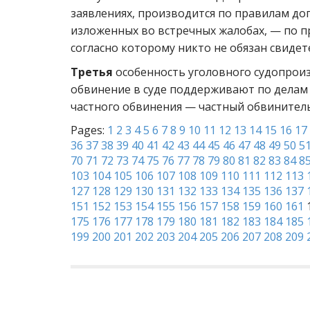
заявлениях, производится по правилам доп
изложенных во встречных жалобах, — по п
согласно которому никто не обязан свидет
Третья
особенность уголовного судопроиз
обвинение в суде поддерживают по делам 
частного обвинения — частный обвинитель,
Pages:
1
2
3
4
5
6
7
8
9
10
11
12
13
14
15
16
17
36
37
38
39
40
41
42
43
44
45
46
47
48
49
50
5
70
71
72
73
74
75
76
77
78
79
80
81
82
83
84
8
103
104
105
106
107
108
109
110
111
112
113
127
128
129
130
131
132
133
134
135
136
137
151
152
153
154
155
156
157
158
159
160
161
175
176
177
178
179
180
181
182
183
184
185
199
200
201
202
203
204
205
206
207
208
209