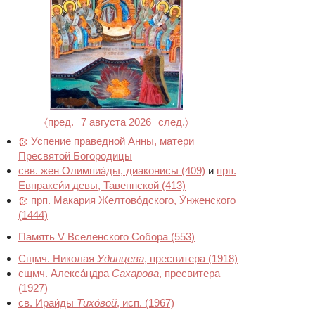
〈пред.
7 августа 2026
след.〉
Успение праведной Анны, матери
Пресвятой Богородицы
свв. жен Олимпиа́ды, диаконисы
(409)
и
прп.
Евпракси́и девы, Тавеннской
(413)
прп. Макария Желтово́дского, У́нженского
(1444)
Память V Вселенского Собора
(553)
Сщмч. Николая
Удинцева
, пресвитера
(1918)
сщмч. Алекса́ндра
Сахарова
, пресвитера
(1927)
св. Ираи́ды
Тихо́вой
, исп.
(1967)