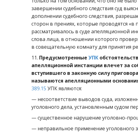
только на том основании, что оно не был
завершении судебного следствия суд выясня
дополнении судебного следствия, разреша
сторон в прениях, которые проводятся «в 
рассматривалось в суде апелляционной ин
слова лица, в отношении которого провер
в совещательную комнату для принятия р
11.
Предусмотренные
УПК
обстоятельств
апелляционной инстанции влечет за со
вступившего в законную силу приговора
называются апелляционными основани
389.15
УПК являются:
— несоответствие выводов суда, изложенн
уголовного дела, установленным судом пе
— существенное нарушение уголовно-проц
— неправильное применение уголовного з