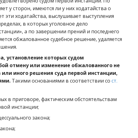
о удовлетворено судом первой инстанции. По
ет у сторон, имеются ли у них ходатайства о
ет эти ходатайства, выслушивает выступления
пределах, в которых уголовное дело
станции», а по завершении прений и последнего
яется обжалованное судебное решение, удаляется
ешения.
а, установление которых судом
бой отмену или изменение обжалованного не
 или иного решения суда первой инстанции,
ями.
Такими основаниями в соответствии со
ст.
ых в приговоре, фактическим обстоятельствам
рвой инстанции;
ессуального закона;
акона;