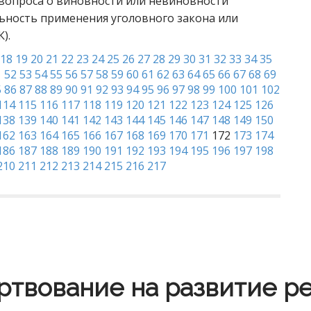
 вопроса о виновности или невиновности
ьность применения уголовного закона или
).
18
19
20
21
22
23
24
25
26
27
28
29
30
31
32
33
34
35
1
52
53
54
55
56
57
58
59
60
61
62
63
64
65
66
67
68
69
5
86
87
88
89
90
91
92
93
94
95
96
97
98
99
100
101
102
114
115
116
117
118
119
120
121
122
123
124
125
126
138
139
140
141
142
143
144
145
146
147
148
149
150
162
163
164
165
166
167
168
169
170
171
172
173
174
186
187
188
189
190
191
192
193
194
195
196
197
198
210
211
212
213
214
215
216
217
твование на развитие р