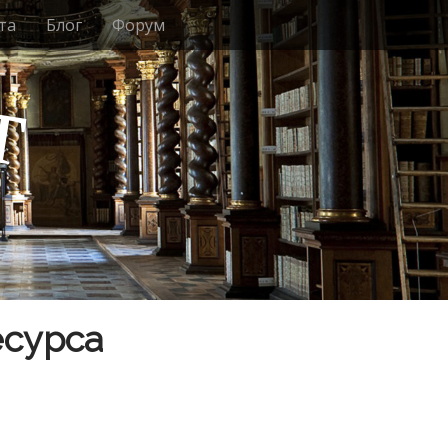
та
Блог
Форум
т
есурса