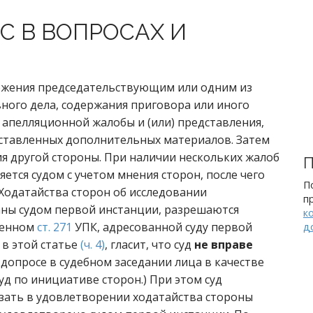
С В ВОПРОСАХ И
ожения председательствующим или одним из
вного дела, содержания приговора или иного
 апелляционной жалобы и (или) представления,
дставленных дополнительных материалов. Затем
я другой стороны. При наличии нескольких жалоб
П
тся судом с учетом мнения сторон, после чего
П
 Ходатайства сторон об исследовании
п
аны судом первой инстанции, разрешаются
к
ленном
ст. 271
УПК, адресованной суду первой
д
 в этой статье
(ч. 4)
, гласит, что суд
не вправе
допросе в судебном заседании лица в качестве
уд по инициативе сторон.) При этом суд
зать в удовлетворении ходатайства стороны