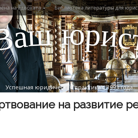
мена на адвоката
Библиотека литературы для юрис
ю
р
ш
и
а
с
В
Успешная юридическая практика с 1993 года
твование на развитие р