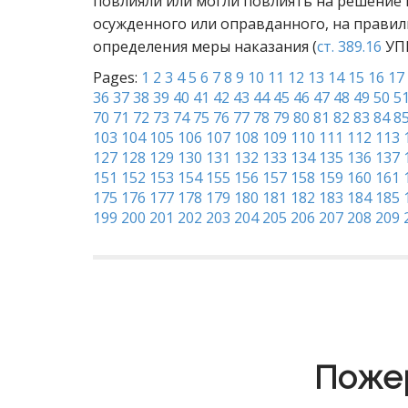
повлияли или могли повлиять на решение
осужденного или оправданного, на правил
определения меры наказания (
ст. 389.16
УПК
Pages:
1
2
3
4
5
6
7
8
9
10
11
12
13
14
15
16
17
36
37
38
39
40
41
42
43
44
45
46
47
48
49
50
5
70
71
72
73
74
75
76
77
78
79
80
81
82
83
84
8
103
104
105
106
107
108
109
110
111
112
113
127
128
129
130
131
132
133
134
135
136
137
151
152
153
154
155
156
157
158
159
160
161
175
176
177
178
179
180
181
182
183
184
185
199
200
201
202
203
204
205
206
207
208
209
Пожер