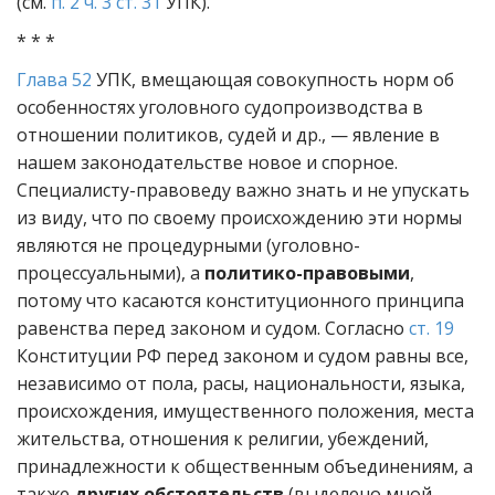
(см.
п. 2 ч. 3 ст. 31
УПК).
* * *
Глава 52
УПК, вмещающая совокупность норм об
особенностях уголовного судопроизводства в
отношении политиков, судей и др., — явление в
нашем законодательстве новое и спорное.
Специалисту-правоведу важно знать и не упускать
из виду, что по своему происхождению эти нормы
являются не процедурными (уголовно-
процессуальными), а
политико-правовыми
,
потому что касаются конституционного принципа
равенства перед законом и судом. Согласно
ст. 19
Конституции РФ перед законом и судом равны все,
независимо от пола, расы, национальности, языка,
происхождения, имущественного положения, места
жительства, отношения к религии, убеждений,
принадлежности к общественным объединениям, а
также
других обстоятельств
(выделено мной. —