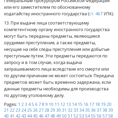
Генеральным прокурором Российской Федерации
или его заместителем по обоснованному
ходатайству иностранного государства (
ст. 467
УПК).
13. При выдаче лица соответствующему
компетентному органу иностранного государства
могут быть переданы предметы, являющиеся
орудиями преступления, а также предметы,
несущие на себе следы преступления или добытые
преступным путем. Эти предметы передаются по
запросу и в том случае, когда выдача
запрашиваемого лица вследствие его смерти или
по другим причинам не может состояться. Передача
предметов может быть временно задержана, если
данные предметы необходимы для производства
по другому уголовному делу.
Pages:
1
2
3
4
5
6
7
8
9
10
11
12
13
14
15
16
17
18
19
20
21
22
23
24
25
26
27
28
29
30
31
32
33
34
35
36
37
38
39
40
41
42
43
44
45
46
47
48
49
50
51
52
53
54
55
56
57
58