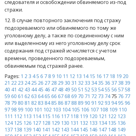
следователя и освобождении обвиняемого из-под
стражи.
12. В случае повторного заключения под стражу
подозреваемого или обвиняемого по тому же
уголовному делу, а также по соединенному с ним
или выделенному из него уголовному делу срок
содержания под стражей исчисляется с учетом
времени, проведенного подозреваемым,
обвиняемым под стражей ранее.
Pages:
1
2
3
4
5
6
7
8
9
10
11
12
13
14
15
16
17
18
19
20
21
22
23
24
25
26
27
28
29
30
31
32
33
34
35
36
37
38
39
40
41
42
43
44
45
46
47
48
49
50
51
52
53
54
55
56
57
58
59
60
61
62
63
64
65
66
67
68
69
70
71
72
73
74
75
76
77
78
79
80
81
82
83
84
85
86
87
88
89
90
91
92
93
94
95
96
97
98
99
100
101
102
103
104
105
106
107
108
109
110
111
112
113
114
115
116
117
118
119
120
121
122
123
124
125
126
127
128
129
130
131
132
133
134
135
136
137
138
139
140
141
142
143
144
145
146
147
148
149