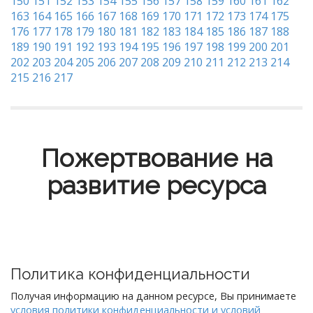
150
151
152
153
154
155
156
157
158
159
160
161
162
163
164
165
166
167
168
169
170
171
172
173
174
175
176
177
178
179
180
181
182
183
184
185
186
187
188
189
190
191
192
193
194
195
196
197
198
199
200
201
202
203
204
205
206
207
208
209
210
211
212
213
214
215
216
217
Пожертвование на
развитие ресурса
Политика конфиденциальности
Получая информацию на данном ресурсе, Вы принимаете
условия политики конфиденциальности и условий