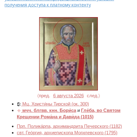
получения доступа к платному контенту
〈пред.
6 августа 2026
след.〉
Мц. Христи́ны Тирской
(ок. 300)
мчч. блгвв. кнн. Бори́са
и
Гле́ба, во Святом
Крещении Рома́на и Дави́да
(1015)
Прп. Полика́рпа, архимандрита Печерского
(1182)
свт. Гео́ргия, архиепископа Могилевского
(1795)