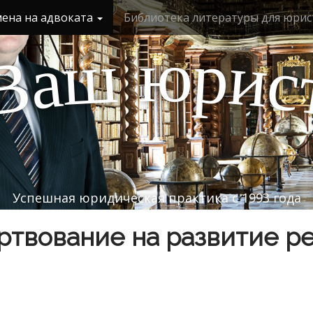
мена на адвоката
Библиотека литературы для юрис
ю
р
ш
и
а
с
В
Успешная юридическая практика с 1993 года
твование на развитие р