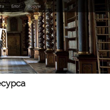
та
Блог
Форум
т
есурса