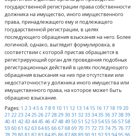
государственной регистрации права собственности
должника на имущество, иного имущественного
права, принадлежащего ему и подлежащего
государственной регистрации, в целях
последующего обращения взыскания на него. Более
логичной, однако, выглядит формулировка, в
соответствии с которой пристав обращается в
регистрирующий орган для проведения подобных
регистрационных действий в целях последующего
обращения взыскания на них при отсутствии или
недостаточности у должника иного имущества или
имущественного права, на которое может быть
обращено взыскание.
Pages:
1
2
3
4
5
6
7
8
9
10
11
12
13
14
15
16
17
18
19
20
21
22
23
24
25
26
27
28
29
30
31
32
33
34
35
36
37
38
39
40
41
42
43
44
45
46
47
48
49
50
51
52
53
54
55
56
57
58
59
60
61
62
63
64
65
66
67
68
69
70
71
72
73
74
75
76
77
78
79
80
81
82
83
84
85
86
87
88
89
90
91
92
93
94
95
96