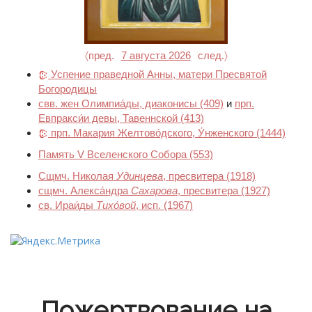
〈пред.
7 августа 2026
след.〉
Успение праведной Анны, матери Пресвятой
Богородицы
свв. жен Олимпиа́ды, диаконисы
(409)
и
прп.
Евпракси́и девы, Тавеннской
(413)
прп. Макария Желтово́дского, У́нженского
(1444)
Память V Вселенского Собора
(553)
Сщмч. Николая
Удинцева
, пресвитера
(1918)
сщмч. Алекса́ндра
Сахарова
, пресвитера
(1927)
св. Ираи́ды
Тихо́вой
, исп.
(1967)
Пожертвование на