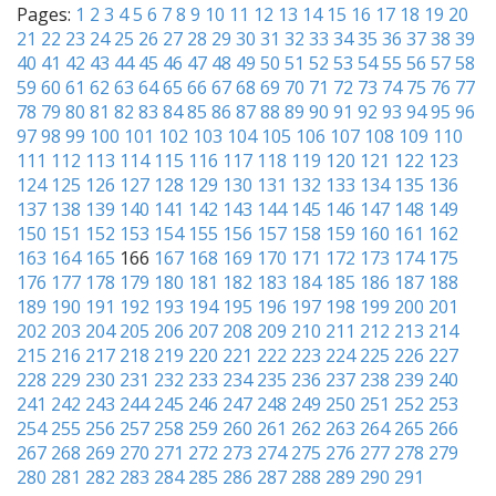
Pages:
1
2
3
4
5
6
7
8
9
10
11
12
13
14
15
16
17
18
19
20
21
22
23
24
25
26
27
28
29
30
31
32
33
34
35
36
37
38
39
40
41
42
43
44
45
46
47
48
49
50
51
52
53
54
55
56
57
58
59
60
61
62
63
64
65
66
67
68
69
70
71
72
73
74
75
76
77
78
79
80
81
82
83
84
85
86
87
88
89
90
91
92
93
94
95
96
97
98
99
100
101
102
103
104
105
106
107
108
109
110
111
112
113
114
115
116
117
118
119
120
121
122
123
124
125
126
127
128
129
130
131
132
133
134
135
136
137
138
139
140
141
142
143
144
145
146
147
148
149
150
151
152
153
154
155
156
157
158
159
160
161
162
163
164
165
166
167
168
169
170
171
172
173
174
175
176
177
178
179
180
181
182
183
184
185
186
187
188
189
190
191
192
193
194
195
196
197
198
199
200
201
202
203
204
205
206
207
208
209
210
211
212
213
214
215
216
217
218
219
220
221
222
223
224
225
226
227
228
229
230
231
232
233
234
235
236
237
238
239
240
241
242
243
244
245
246
247
248
249
250
251
252
253
254
255
256
257
258
259
260
261
262
263
264
265
266
267
268
269
270
271
272
273
274
275
276
277
278
279
280
281
282
283
284
285
286
287
288
289
290
291