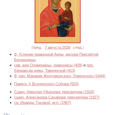
〈пред.
7 августа 2026
след.〉
Успение праведной Анны, матери Пресвятой
Богородицы
свв. жен Олимпиа́ды, диаконисы
(409)
и
прп.
Евпракси́и девы, Тавеннской
(413)
прп. Макария Желтово́дского, У́нженского
(1444)
Память V Вселенского Собора
(553)
Сщмч. Николая
Удинцева
, пресвитера
(1918)
сщмч. Алекса́ндра
Сахарова
, пресвитера
(1927)
св. Ираи́ды
Тихо́вой
, исп.
(1967)