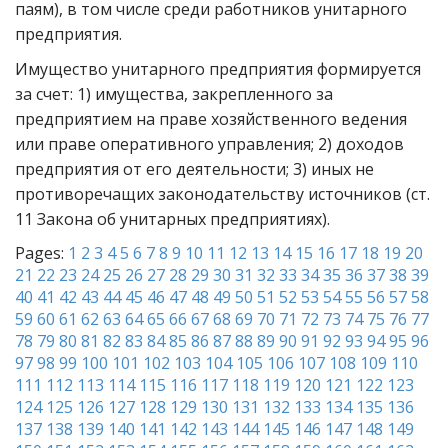
паям), в том числе среди работников унитарного
предприятия.
Имущество унитарного предприятия формируется
за счет: 1) имущества, закрепленного за
предприятием на праве хозяйственного ведения
или праве оперативного управления; 2) доходов
предприятия от его деятельности; 3) иных не
противоречащих законодательству источников (ст.
11 Закона об унитарных предприятиях).
Pages:
1
2
3
4
5
6
7
8
9
10
11
12
13
14
15
16
17
18
19
20
21
22
23
24
25
26
27
28
29
30
31
32
33
34
35
36
37
38
39
40
41
42
43
44
45
46
47
48
49
50
51
52
53
54
55
56
57
58
59
60
61
62
63
64
65
66
67
68
69
70
71
72
73
74
75
76
77
78
79
80
81
82
83
84
85
86
87
88
89
90
91
92
93
94
95
96
97
98
99
100
101
102
103
104
105
106
107
108
109
110
111
112
113
114
115
116
117
118
119
120
121
122
123
124
125
126
127
128
129
130
131
132
133
134
135
136
137
138
139
140
141
142
143
144
145
146
147
148
149