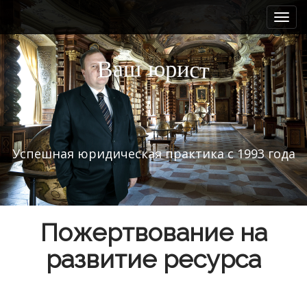
M
S
k
a
i
i
p
n
а
ш
и
р
ю
В
с
т
t
m
o
e
c
n
o
n
u
t
Успешная юридическая практика с 1993 года
e
n
t
Пожертвование на
развитие ресурса