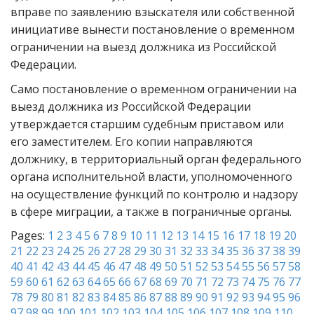
вправе по заявлению взыскателя или собственной
инициативе вынести постановление о временном
ограничении на выезд должника из Российской
Федерации.
Само постановление о временном ограничении на
выезд должника из Российской Федерации
утверждается старшим судебным приставом или
его заместителем. Его копии направляются
должнику, в территориальный орган федерального
органа исполнительной власти, уполномоченного
на осуществление функций по контролю и надзору
в сфере миграции, а также в пограничные органы.
Pages:
1
2
3
4
5
6
7
8
9
10
11
12
13
14
15
16
17
18
19
20
21
22
23
24
25
26
27
28
29
30
31
32
33
34
35
36
37
38
39
40
41
42
43
44
45
46
47
48
49
50
51
52
53
54
55
56
57
58
59
60
61
62
63
64
65
66
67
68
69
70
71
72
73
74
75
76
77
78
79
80
81
82
83
84
85
86
87
88
89
90
91
92
93
94
95
96
97
98
99
100
101
102
103
104
105
106
107
108
109
110