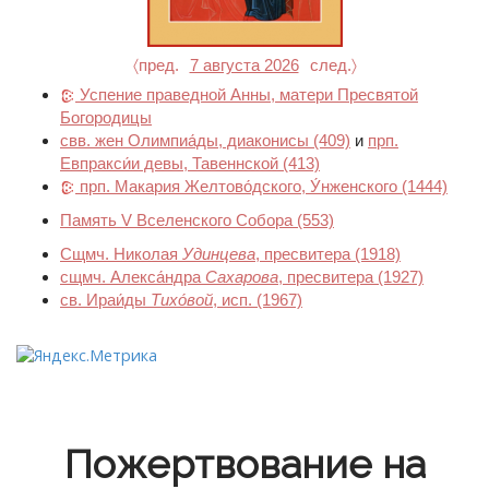
〈пред.
7 августа 2026
след.〉
Успение праведной Анны, матери Пресвятой
Богородицы
свв. жен Олимпиа́ды, диаконисы
(409)
и
прп.
Евпракси́и девы, Тавеннской
(413)
прп. Макария Желтово́дского, У́нженского
(1444)
Память V Вселенского Собора
(553)
Сщмч. Николая
Удинцева
, пресвитера
(1918)
сщмч. Алекса́ндра
Сахарова
, пресвитера
(1927)
св. Ираи́ды
Тихо́вой
, исп.
(1967)
Пожертвование на