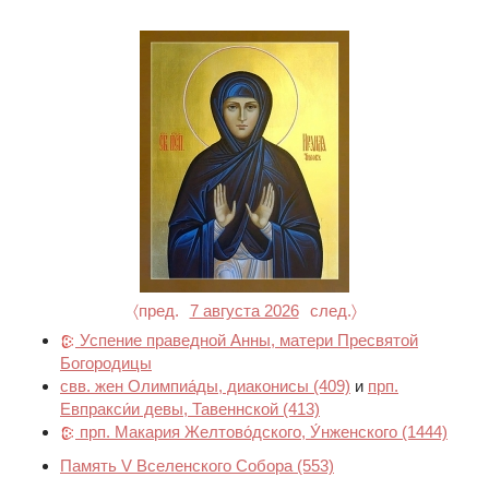
〈пред.
7 августа 2026
след.〉
Успение праведной Анны, матери Пресвятой
Богородицы
свв. жен Олимпиа́ды, диаконисы
(409)
и
прп.
Евпракси́и девы, Тавеннской
(413)
прп. Макария Желтово́дского, У́нженского
(1444)
Память V Вселенского Собора
(553)