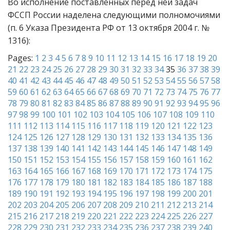
Во исполнение поставленных перед ней задач
ФССП России наделена следующими полномочиями
(п. 6 Указа Президента РФ от 13 октября 2004 г. №
1316):
Pages:
1
2
3
4
5
6
7
8
9
10
11
12
13
14
15
16
17
18
19
20
21
22
23
24
25
26
27
28
29
30
31
32
33
34
35
36
37
38
39
40
41
42
43
44
45
46
47
48
49
50
51
52
53
54
55
56
57
58
59
60
61
62
63
64
65
66
67
68
69
70
71
72
73
74
75
76
77
78
79
80
81
82
83
84
85
86
87
88
89
90
91
92
93
94
95
96
97
98
99
100
101
102
103
104
105
106
107
108
109
110
111
112
113
114
115
116
117
118
119
120
121
122
123
124
125
126
127
128
129
130
131
132
133
134
135
136
137
138
139
140
141
142
143
144
145
146
147
148
149
150
151
152
153
154
155
156
157
158
159
160
161
162
163
164
165
166
167
168
169
170
171
172
173
174
175
176
177
178
179
180
181
182
183
184
185
186
187
188
189
190
191
192
193
194
195
196
197
198
199
200
201
202
203
204
205
206
207
208
209
210
211
212
213
214
215
216
217
218
219
220
221
222
223
224
225
226
227
228
229
230
231
232
233
234
235
236
237
238
239
240