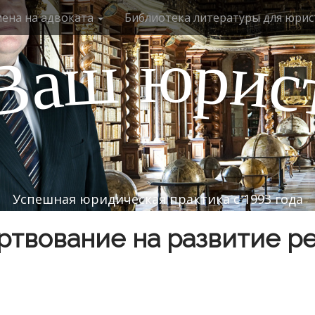
мена на адвоката
Библиотека литературы для юрис
ю
р
ш
и
а
с
В
Успешная юридическая практика с 1993 года
твование на развитие р