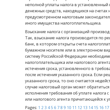
неполной уплаты налога в установленный с
денежных средств, находящихся на счетах 
предусмотренном налоговым законодательс
иного имущества налогоплательщика.
Взыскание налога с организаций производ
Так, взыскание налога производится по р
банк, в котором открыты счета налогопла
бумажном носителе или в электронном вид
систему Российской Федерации необходимы
налогоплательщика или налогового агента
истечения срока, установленного в требова
после истечения указанного срока. Если р
указанного срока, то оно считается недей
случае налоговый орган может обратиться 
исполнения требования об уплате налога 
или налогового агента причитающейся к упла
Pages:
1
2
3
4
5
6
7
8
9
10
11
12
13
14
15
16
17