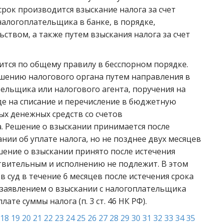
рок производится взыскание налога за счет
налогоплательщика в банке, в порядке,
твом, а также путем взыскания налога за счет
ится по общему правилу в бесспорном порядке.
ешению налогового органа путем направления в
тельщика или налогового агента, поручения на
е на списание и перечисление в бюджетную
х денежных средств со счетов
. Решение о взыскании принимается после
нии об уплате налога, но не позднее двух месяцев
ешение о взыскании принято после истечения
ствительным и исполнению не подлежит. В этом
в суд в течение 6 месяцев после истечения срока
с заявлением о взыскании с налогоплательщика
те суммы налога (п. 3 ст. 46 НК РФ).
18
19
20
21
22
23
24
25
26
27
28
29
30
31
32
33
34
35