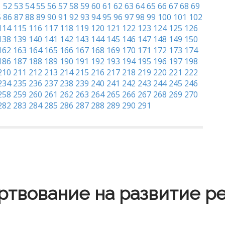
1
52
53
54
55
56
57
58
59
60
61
62
63
64
65
66
67
68
69
5
86
87
88
89
90
91
92
93
94
95
96
97
98
99
100
101
102
114
115
116
117
118
119
120
121
122
123
124
125
126
138
139
140
141
142
143
144
145
146
147
148
149
150
162
163
164
165
166
167
168
169
170
171
172
173
174
186
187
188
189
190
191
192
193
194
195
196
197
198
210
211
212
213
214
215
216
217
218
219
220
221
222
234
235
236
237
238
239
240
241
242
243
244
245
246
258
259
260
261
262
263
264
265
266
267
268
269
270
282
283
284
285
286
287
288
289
290
291
твование на развитие р