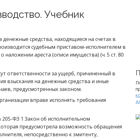
водство. Учебник
а денежные средства, находящиеся на счетах в
производится судебным приставом-исполнителем в
о наложении ареста (описи имущества) (ч. 5 ст. 80
П
сут ответственности за ущерб, причиненный в
ия взыскания на денежные средства и иные
П
учаев, предусмотренных законом.
п
к
организации вправе исполнять требования
д
№ 205-ФЗ 1 Закон об исполнительном
, которая предусмотрела возможность обращения
олнителя, непосредственно к эмитенту,