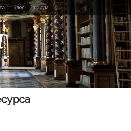
та
Блог
Форум
т
есурса