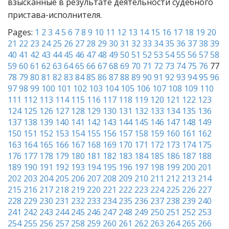
взысканные в результате деятельности судебного
пристава-исполнителя.
Pages:
1
2
3
4
5
6
7
8
9
10
11
12
13
14
15
16
17
18
19
20
21
22
23
24
25
26
27
28
29
30
31
32
33
34
35
36
37
38
39
40
41
42
43
44
45
46
47
48
49
50
51
52
53
54
55
56
57
58
59
60
61
62
63
64
65
66
67
68
69
70
71
72
73
74
75
76
77
78
79
80
81
82
83
84
85
86
87
88
89
90
91
92
93
94
95
96
97
98
99
100
101
102
103
104
105
106
107
108
109
110
111
112
113
114
115
116
117
118
119
120
121
122
123
124
125
126
127
128
129
130
131
132
133
134
135
136
137
138
139
140
141
142
143
144
145
146
147
148
149
150
151
152
153
154
155
156
157
158
159
160
161
162
163
164
165
166
167
168
169
170
171
172
173
174
175
176
177
178
179
180
181
182
183
184
185
186
187
188
189
190
191
192
193
194
195
196
197
198
199
200
201
202
203
204
205
206
207
208
209
210
211
212
213
214
215
216
217
218
219
220
221
222
223
224
225
226
227
228
229
230
231
232
233
234
235
236
237
238
239
240
241
242
243
244
245
246
247
248
249
250
251
252
253
254
255
256
257
258
259
260
261
262
263
264
265
266