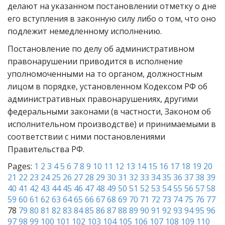
делают на указанном постановлении отметку о дне
его вступления в законную силу либо о том, что оно
подлежит немедленному исполнению.
Постановление по делу об административном
правонарушении приводится в исполнение
уполномоченными на то органом, должностным
лицом в порядке, установленном Кодексом РФ об
административных правонарушениях, другими
федеральными законами (в частности, Законом об
исполнительном производстве) и принимаемыми в
соответствии с ними постановлениями
Правительства РФ.
Pages:
1
2
3
4
5
6
7
8
9
10
11
12
13
14
15
16
17
18
19
20
21
22
23
24
25
26
27
28
29
30
31
32
33
34
35
36
37
38
39
40
41
42
43
44
45
46
47
48
49
50
51
52
53
54
55
56
57
58
59
60
61
62
63
64
65
66
67
68
69
70
71
72
73
74
75
76
77
78
79
80
81
82
83
84
85
86
87
88
89
90
91
92
93
94
95
96
97
98
99
100
101
102
103
104
105
106
107
108
109
110