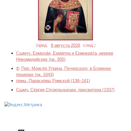
〈пред.
8 августа 2026
след.〉
Сщмчч. Ермола́я, Ерми́ппа и Ермокра́та, иереев
Никомидийских
(ок. 305)
Прп. Моисе́я У́грина, Печерского, в Ближних
пещерах
(ок. 1043)
прмц. Параске́вы Римской
(138–161)
Сщмч. Се́ргия
Стрельникова
, пресвитера
(1937)