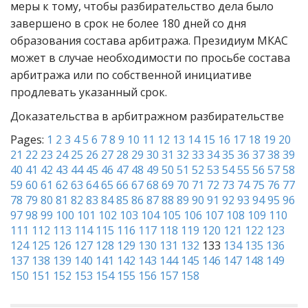
меры к тому, чтобы разбирательство дела было
завершено в срок не более 180 дней со дня
образования состава арбитража. Президиум МКАС
может в случае необходимости по просьбе состава
арбитража или по собственной инициативе
продлевать указанный срок.
Доказательства в арбитражном разбирательстве
Pages:
1
2
3
4
5
6
7
8
9
10
11
12
13
14
15
16
17
18
19
20
21
22
23
24
25
26
27
28
29
30
31
32
33
34
35
36
37
38
39
40
41
42
43
44
45
46
47
48
49
50
51
52
53
54
55
56
57
58
59
60
61
62
63
64
65
66
67
68
69
70
71
72
73
74
75
76
77
78
79
80
81
82
83
84
85
86
87
88
89
90
91
92
93
94
95
96
97
98
99
100
101
102
103
104
105
106
107
108
109
110
111
112
113
114
115
116
117
118
119
120
121
122
123
124
125
126
127
128
129
130
131
132
133
134
135
136
137
138
139
140
141
142
143
144
145
146
147
148
149
150
151
152
153
154
155
156
157
158