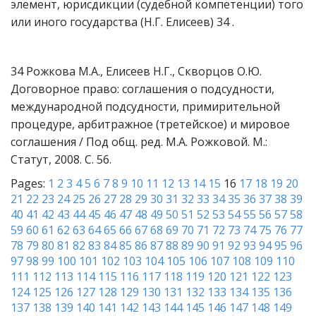
элемент, юрисдикции (судебной компетенции) того
или иного государства (Н.Г. Елисеев) 34 .
34 Рожкова М.А., Елисеев Н.Г., Скворцов О.Ю.
Договорное право: соглашения о подсудности,
международной подсудности, примирительной
процедуре, арбитражное (третейское) и мировое
соглашения / Под общ. ред. М.А. Рожковой. М.:
Статут, 2008. С. 56.
Pages:
1
2
3
4
5
6
7
8
9
10
11
12
13
14
15
16
17
18
19
20
21
22
23
24
25
26
27
28
29
30
31
32
33
34
35
36
37
38
39
40
41
42
43
44
45
46
47
48
49
50
51
52
53
54
55
56
57
58
59
60
61
62
63
64
65
66
67
68
69
70
71
72
73
74
75
76
77
78
79
80
81
82
83
84
85
86
87
88
89
90
91
92
93
94
95
96
97
98
99
100
101
102
103
104
105
106
107
108
109
110
111
112
113
114
115
116
117
118
119
120
121
122
123
124
125
126
127
128
129
130
131
132
133
134
135
136
137
138
139
140
141
142
143
144
145
146
147
148
149