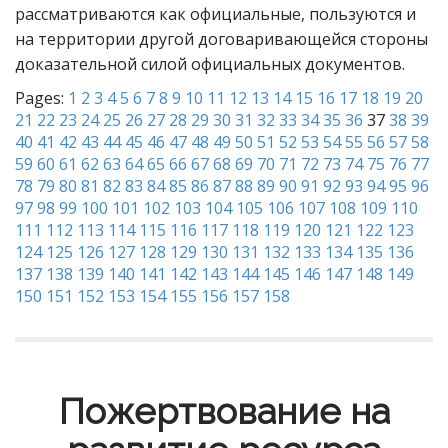
рассматриваются как официальные, пользуются и
на территории другой договаривающейся стороны
доказательной силой официальных документов.
Pages:
1
2
3
4
5
6
7
8
9
10
11
12
13
14
15
16
17
18
19
20
21
22
23
24
25
26
27
28
29
30
31
32
33
34
35
36
37
38
39
40
41
42
43
44
45
46
47
48
49
50
51
52
53
54
55
56
57
58
59
60
61
62
63
64
65
66
67
68
69
70
71
72
73
74
75
76
77
78
79
80
81
82
83
84
85
86
87
88
89
90
91
92
93
94
95
96
97
98
99
100
101
102
103
104
105
106
107
108
109
110
111
112
113
114
115
116
117
118
119
120
121
122
123
124
125
126
127
128
129
130
131
132
133
134
135
136
137
138
139
140
141
142
143
144
145
146
147
148
149
150
151
152
153
154
155
156
157
158
Пожертвование на