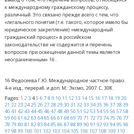
к международному гражданскому процессу,
различный. Это связано прежде всего с тем, что
«легального понятия (т.е. такого, которое имело бы
юридическое закрепление) «международный
гражданский процесс» в российском
законодательстве не содержится и перечень
вопросов при освещении данной темы является
неограниченным» 16 .
16 Федосеева Г.Ю. Международное частное право.
4-е изд., перераб. и доп. М.: Эксмо, 2007. С. 308.
Pages:
1
2
3
4
5
6
7
8
9
10
11
12
13
14
15
16
17
18
19
20
21
22
23
24
25
26
27
28
29
30
31
32
33
34
35
36
37
38
39
40
41
42
43
44
45
46
47
48
49
50
51
52
53
54
55
56
57
58
59
60
61
62
63
64
65
66
67
68
69
70
71
72
73
74
75
76
77
78
79
80
81
82
83
84
85
86
87
88
89
90
91
92
93
94
95
96
97
98
99
100
101
102
103
104
105
106
107
108
109
110