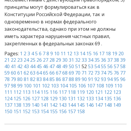
принципы могут формулироваться как в
Конституции Российской Федерации, так и
одновременно в нормах федерального
законодательства, однако при этом не должны
иметь характера нарушения частных правил,
закрепленных в федеральных законах 69 .
Pages:
1
2
3
4
5
6
7
8
9
10
11
12
13
14
15
16
17
18
19
20
21
22
23
24
25
26
27
28
29
30
31
32
33
34
35
36
37
38
39
40
41
42
43
44
45
46
47
48
49
50
51
52
53
54
55
56
57
58
59
60
61
62
63
64
65
66
67
68
69
70
71
72
73
74
75
76
77
78
79
80
81
82
83
84
85
86
87
88
89
90
91
92
93
94
95
96
97
98
99
100
101
102
103
104
105
106
107
108
109
110
111
112
113
114
115
116
117
118
119
120
121
122
123
124
125
126
127
128
129
130
131
132
133
134
135
136
137
138
139
140
141
142
143
144
145
146
147
148
149
150
151
152
153
154
155
156
157
158