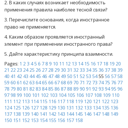
2. В каких случаях возникает необходимость
применения правила наиболее тесной связи?
3. Перечислите основания, когда иностранное
право не применяется.
4. Каким образом проявляется иностранный
элемент при применении иностранного права?
5. Дайте характеристику принципа взаимности.
Pages:
1
2
3
4
5
6
7
8
9
10
11
12
13
14
15
16
17
18
19
20
21
22
23
24
25
26
27
28
29
30
31
32
33
34
35
36
37
38
39
40
41
42
43
44
45
46
47
48
49
50
51
52
53
54
55
56
57
58
59
60
61
62
63
64
65
66
67
68
69
70
71
72
73
74
75
76
77
78
79
80
81
82
83
84
85
86
87
88
89
90
91
92
93
94
95
96
97
98
99
100
101
102
103
104
105
106
107
108
109
110
111
112
113
114
115
116
117
118
119
120
121
122
123
124
125
126
127
128
129
130
131
132
133
134
135
136
137
138
139
140
141
142
143
144
145
146
147
148
149
150
151
152
153
154
155
156
157
158