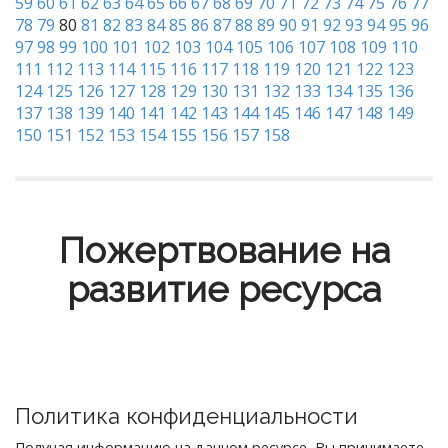
59
60
61
62
63
64
65
66
67
68
69
70
71
72
73
74
75
76
77
78
79
80
81
82
83
84
85
86
87
88
89
90
91
92
93
94
95
96
97
98
99
100
101
102
103
104
105
106
107
108
109
110
111
112
113
114
115
116
117
118
119
120
121
122
123
124
125
126
127
128
129
130
131
132
133
134
135
136
137
138
139
140
141
142
143
144
145
146
147
148
149
150
151
152
153
154
155
156
157
158
Пожертвование на
развитие ресурса
Политика конфиденциальности
Получая информацию на данном ресурсе, Вы принимаете