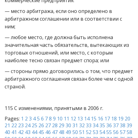
коммерческие предприятия:
— место арбитража, если оно определено в
арбитражном соглашении или в соответствии с
ним;
— любое место, где должна быть исполнена
значительная часть обязательств, вытекающих из
торговых отношений, или место, с которым
наиболее тесно связан предмет спора; или
— стороны прямо договорились о том, что предмет
арбитражного соглашения связан более чем с одной
страной.
115 С изменениями, принятыми в 2006 г.
Pages:
1
2
3
4
5
6
7
8
9
10
11
12
13
14
15
16
17
18
19
20
21
22
23
24
25
26
27
28
29
30
31
32
33
34
35
36
37
38
39
40
41
42
43
44
45
46
47
48
49
50
51
52
53
54
55
56
57
58