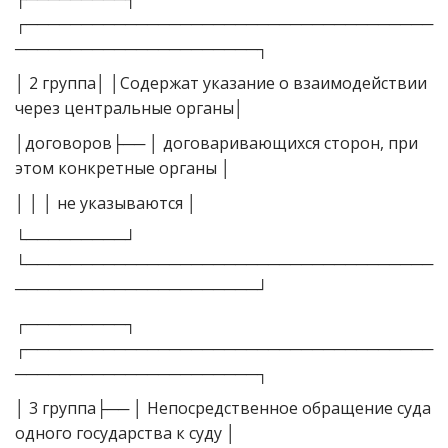
┌─────────────────────────────────────
──────────────────────┐
│ 2 группа│ │Содержат указание о взаимодействии
через центральные органы│
│договоров├── │ договаривающихся сторон, при
этом конкретные органы │
│ │ │ не указываются │
└─────────┘
└─────────────────────────────────────
──────────────────────┘
┌─────────┐
┌─────────────────────────────────────
──────────────────────┐
│ 3 группа├── │ Непосредственное обращение суда
одного государства к суду │