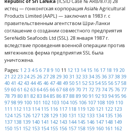
Republic of Sri La№ka
(ICSID Case № ARB/87/3) 28
истец — гонконгская корпорация Asia№ Agricultural
Products Limited (AAPL) — заключил в 1983 г. с
правительственным агентством Шри-Ланки
соглашение о создании совместного предприятия
Sere№dib Seafoods Ltd (SSL). 28 января 1987 г.
вследствие проведения военной операции против
мятежников ферма предприятия SSL была
уничтожена.
Pages:
1
2
3
4
5
6
7
8
9
10
11
12
13
14
15
16
17
18
19
20
21
22
23
24
25
26
27
28
29
30
31
32
33
34
35
36
37
38
39
40
41
42
43
44
45
46
47
48
49
50
51
52
53
54
55
56
57
58
59
60
61
62
63
64
65
66
67
68
69
70
71
72
73
74
75
76
77
78
79
80
81
82
83
84
85
86
87
88
89
90
91
92
93
94
95
96
97
98
99
100
101
102
103
104
105
106
107
108
109
110
111
112
113
114
115
116
117
118
119
120
121
122
123
124
125
126
127
128
129
130
131
132
133
134
135
136
137
138
139
140
141
142
143
144
145
146
147
148
149
150
151
152
153
154
155
156
157
158
159
160
161
162