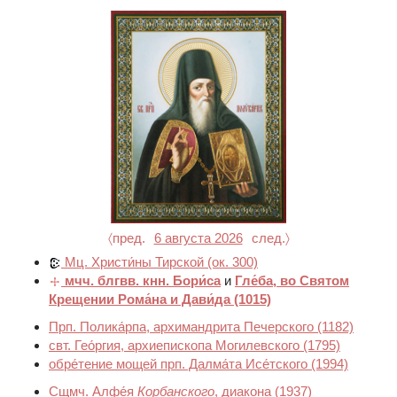
〈пред.
6 августа 2026
след.〉
Мц. Христи́ны Тирской
(ок. 300)
мчч. блгвв. кнн. Бори́са
и
Гле́ба, во Святом
Крещении Рома́на и Дави́да
(1015)
Прп. Полика́рпа, архимандрита Печерского
(1182)
свт. Гео́ргия, архиепископа Могилевского
(1795)
обре́тение мощей прп. Далма́та Исе́тского
(1994)
Сщмч. Алфе́я
Корбанского
, диакона
(1937)