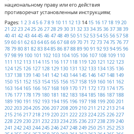
национальному праву или его действия
противоречат установленным инструкциям;
Pages:
1
2
3
4
5
6
7
8
9
10
11
12
13
14
15
16
17
18
19
20
21
22
23
24
25
26
27
28
29
30
31
32
33
34
35
36
37
38
39
40
41
42
43
44
45
46
47
48
49
50
51
52
53
54
55
56
57
58
59
60
61
62
63
64
65
66
67
68
69
70
71
72
73
74
75
76
77
78
79
80
81
82
83
84
85
86
87
88
89
90
91
92
93
94
95
96
97
98
99
100
101
102
103
104
105
106
107
108
109
110
111
112
113
114
115
116
117
118
119
120
121
122
123
124
125
126
127
128
129
130
131
132
133
134
135
136
137
138
139
140
141
142
143
144
145
146
147
148
149
150
151
152
153
154
155
156
157
158
159
160
161
162
163
164
165
166
167
168
169
170
171
172
173
174
175
176
177
178
179
180
181
182
183
184
185
186
187
188
189
190
191
192
193
194
195
196
197
198
199
200
201
202
203
204
205
206
207
208
209
210
211
212
213
214
215
216
217
218
219
220
221
222
223
224
225
226
227
228
229
230
231
232
233
234
235
236
237
238
239
240
241
242
243
244
245
246
247
248
249
250
251
252
253