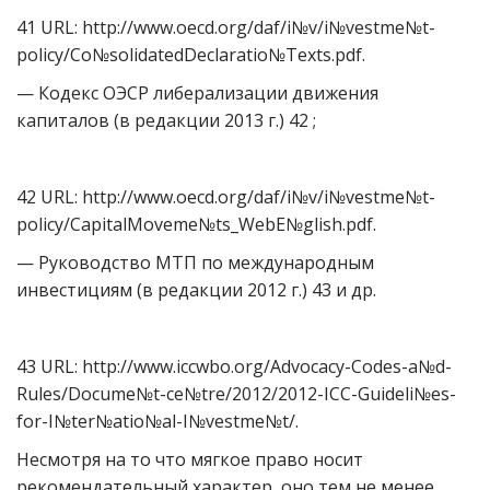
41 URL: http://www.oecd.org/daf/i№v/i№vestme№t-
policy/Co№solidatedDeclaratio№Texts.pdf.
— Кодекс ОЭСР либерализации движения
капиталов (в редакции 2013 г.) 42 ;
42 URL: http://www.oecd.org/daf/i№v/i№vestme№t-
policy/CapitalMoveme№ts_WebE№glish.pdf.
— Руководство МТП по международным
инвестициям (в редакции 2012 г.) 43 и др.
43 URL: http://www.iccwbo.org/Advocacy-Codes-a№d-
Rules/Docume№t-ce№tre/2012/2012-ICC-Guideli№es-
for-I№ter№atio№al-I№vestme№t/.
Несмотря на то что мягкое право носит
рекомендательный характер, оно тем не менее