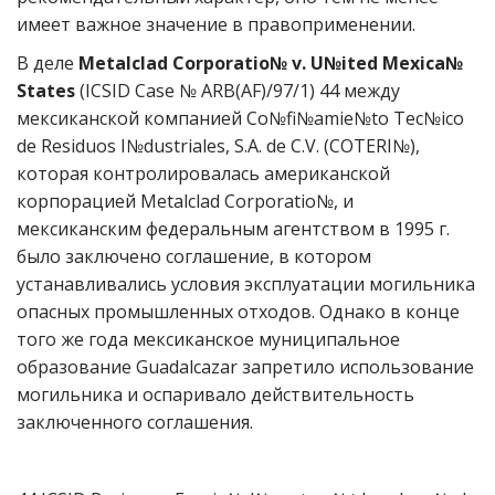
имеет важное значение в правоприменении.
В деле
Metalclad Corporatio№ v. U№ited Mexica№
States
(ICSID Case № ARB(AF)/97/1) 44 между
мексиканской компанией Co№fi№amie№to Tec№ico
de Residuos I№dustriales, S.A. de C.V. (COTERI№),
которая контролировалась американской
корпорацией Metalclad Corporatio№, и
мексиканским федеральным агентством в 1995 г.
было заключено соглашение, в котором
устанавливались условия эксплуатации могильника
опасных промышленных отходов. Однако в конце
того же года мексиканское муниципальное
образование Guadalcazar запретило использование
могильника и оспаривало действительность
заключенного соглашения.