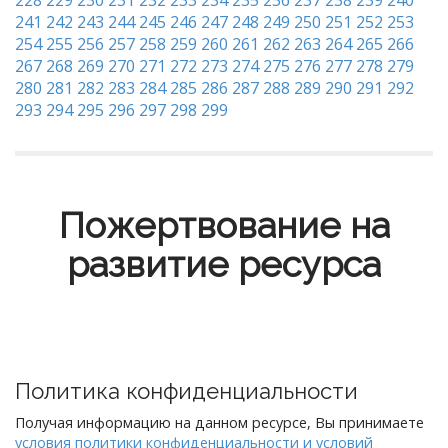
228
229
230
231
232
233
234
235
236
237
238
239
240
241
242
243
244
245
246
247
248
249
250
251
252
253
254
255
256
257
258
259
260
261
262
263
264
265
266
267
268
269
270
271
272
273
274
275
276
277
278
279
280
281
282
283
284
285
286
287
288
289
290
291
292
293
294
295
296
297
298
299
Пожертвование на
развитие ресурса
Политика конфиденциальности
Получая информацию на данном ресурсе, Вы принимаете
условия политики конфиденциальности и условий