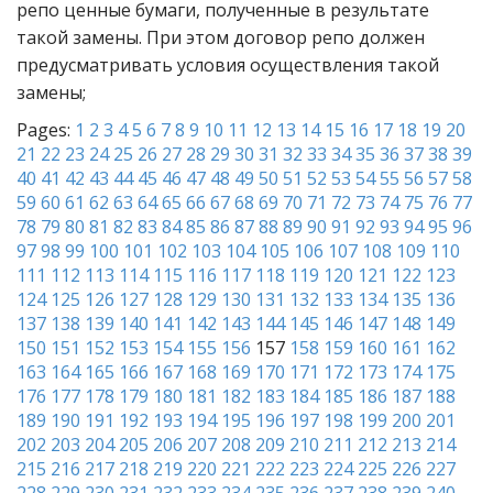
репо ценные бумаги, полученные в результате
такой замены. При этом договор репо должен
предусматривать условия осуществления такой
замены;
Pages:
1
2
3
4
5
6
7
8
9
10
11
12
13
14
15
16
17
18
19
20
21
22
23
24
25
26
27
28
29
30
31
32
33
34
35
36
37
38
39
40
41
42
43
44
45
46
47
48
49
50
51
52
53
54
55
56
57
58
59
60
61
62
63
64
65
66
67
68
69
70
71
72
73
74
75
76
77
78
79
80
81
82
83
84
85
86
87
88
89
90
91
92
93
94
95
96
97
98
99
100
101
102
103
104
105
106
107
108
109
110
111
112
113
114
115
116
117
118
119
120
121
122
123
124
125
126
127
128
129
130
131
132
133
134
135
136
137
138
139
140
141
142
143
144
145
146
147
148
149
150
151
152
153
154
155
156
157
158
159
160
161
162
163
164
165
166
167
168
169
170
171
172
173
174
175
176
177
178
179
180
181
182
183
184
185
186
187
188
189
190
191
192
193
194
195
196
197
198
199
200
201
202
203
204
205
206
207
208
209
210
211
212
213
214
215
216
217
218
219
220
221
222
223
224
225
226
227