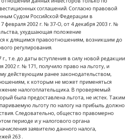
в отношении данных инвесторов только по
нвестиционных соглашений. Согласно правовой
нным Судом Российской Федерации в
7 февраля 2002 г. № 37-О, от 4 декабря 2003 г. №
тельства, ухудшающая положение
ся к длящимся правоотношениям, возникшим до
вого регулирования.
г., т.е. до даты вступления в силу новой редакции
 2002 г. № 171, получило право на льготу, и
ему действующим ранее законодательством,
ношениям, к которым не может применяться
ожение налогоплательщика. В проверяемый
торый была предоставлена льгота, не истек. Таким
париваемую льготу по налогу на прибыль должно
йствия. Следовательно, общество правомерно
этом периоде и у налогового органа
начисления заявителю данного налога,
жей 263 .