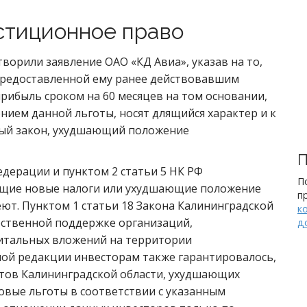
тиционное право
ворили заявление ОАО «КД Авиа», указав на то,
предоставленной ему ранее действовавшим
прибыль сроком на 60 месяцев на том основании,
нием данной льготы, носят длящийся характер и к
вый закон, ухудшающий положение
П
едерации и пунктом 2 статьи 5 НК РФ
П
ющие новые налоги или ухудшающие положение
п
ют. Пунктом 1 статьи 18 Закона Калининградской
к
дарственной поддержке организаций,
д
итальных вложений на территории
ной редакции инвесторам также гарантировалось,
ктов Калининградской области, ухудшающих
овые льготы в соответствии с указанным