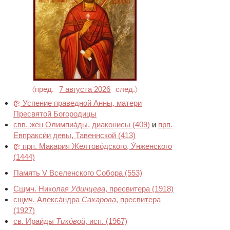
〈пред.
7 августа 2026
след.〉
Успение праведной Анны, матери
Пресвятой Богородицы
свв. жен Олимпиа́ды, диаконисы
(409)
и
прп.
Евпракси́и девы, Тавеннской
(413)
прп. Макария Желтово́дского, У́нженского
(1444)
Память V Вселенского Собора
(553)
Сщмч. Николая
Удинцева
, пресвитера
(1918)
сщмч. Алекса́ндра
Сахарова
, пресвитера
(1927)
св. Ираи́ды
Тихо́вой
, исп.
(1967)