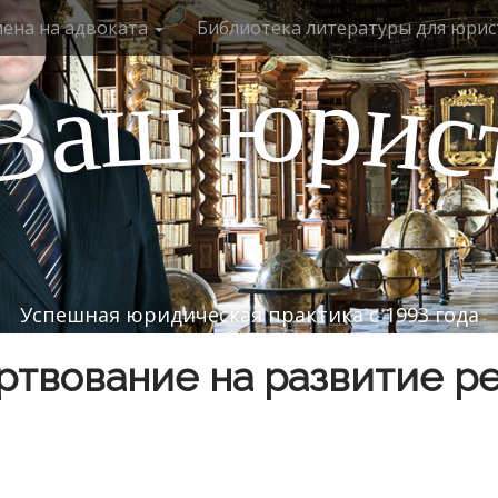
мена на адвоката
Библиотека литературы для юрис
ю
р
ш
и
а
с
В
Успешная юридическая практика с 1993 года
твование на развитие р