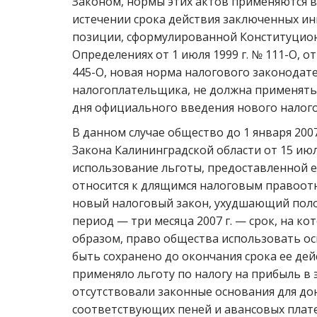
Законом, нормы этих актов применяются 
истечении срока действия заключенных и
позиции, сформулированной Конституцио
Определениях от 1 июля 1999 г. № 111-О, от 
445-О, новая норма налогового законода
налогоплательщика, не должна применять
дня официального введения нового налого
В данном случае общество до 1 января 2007 
Закона Калининградской области от 15 июля
использование льготы, предоставленной 
относится к длящимся налоговым правоот
новый налоговый закон, ухудшающий пол
период — три месяца 2007 г. — срок, на ко
образом, право общества использовать ос
быть сохранено до окончания срока ее де
применяло льготу по налогу на прибыль в 
отсутствовали законные основания для до
соответствующих пеней и авансовых плате