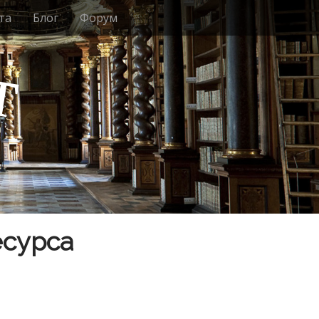
та
Блог
Форум
т
есурса