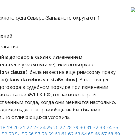
ного суда Северо-Западного округа от 1
нений
тельства
й в договор в связи с изменением
оворка
в узком смысле), или оговорка о
tio№ clause)
, была известна еще римскому праву
ах
(clausula rebus sic sta№tibus)
. В настоящее
договора в судебном порядке при изменении
 в статье 451 ГК РФ, согласно которой
ственным тогда, когда они меняются настолько,
редвидеть, договор вообще не был бы ими
льно отличающихся условиях.
18
19
20
21
22
23
24
25
26
27
28
29
30
31
32
33
34
35
1
52
53
54
55
56
57
58
59
60
61
62
63
64
65
66
67
68
69