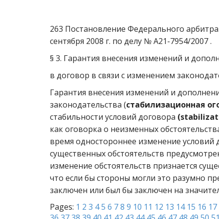
263 Постановление Федерального арбитраж
сентября 2008 г. по делу № А21-7954/2007 .
§ 3. Гарантия внесения изменений и допол
в договор в связи с изменением законода
Гарантия внесения изменений и дополнени
законодательства (
стабилизационная ог
стабильности условий договора
(stabiliza
как оговорка о неизменных обстоятельств
время одностороннее изменение условий 
существенных обстоятельств предусмотрено
изменение обстоятельств признается суще
что если бы стороны могли это разумно п
заключен или был бы заключен на значите
Pages:
1
2
3
4
5
6
7
8
9
10
11
12
13
14
15
16
17
36
37
38
39
40
41
42
43
44
45
46
47
48
49
50
5