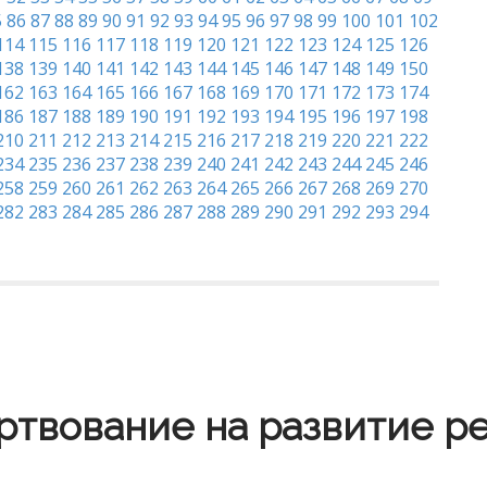
5
86
87
88
89
90
91
92
93
94
95
96
97
98
99
100
101
102
114
115
116
117
118
119
120
121
122
123
124
125
126
138
139
140
141
142
143
144
145
146
147
148
149
150
162
163
164
165
166
167
168
169
170
171
172
173
174
186
187
188
189
190
191
192
193
194
195
196
197
198
210
211
212
213
214
215
216
217
218
219
220
221
222
234
235
236
237
238
239
240
241
242
243
244
245
246
258
259
260
261
262
263
264
265
266
267
268
269
270
282
283
284
285
286
287
288
289
290
291
292
293
294
твование на развитие р