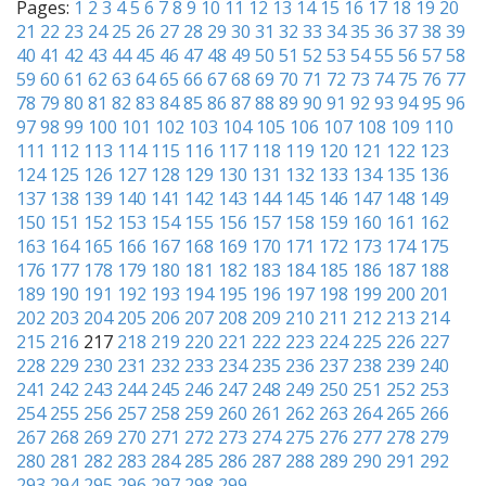
Pages:
1
2
3
4
5
6
7
8
9
10
11
12
13
14
15
16
17
18
19
20
21
22
23
24
25
26
27
28
29
30
31
32
33
34
35
36
37
38
39
40
41
42
43
44
45
46
47
48
49
50
51
52
53
54
55
56
57
58
59
60
61
62
63
64
65
66
67
68
69
70
71
72
73
74
75
76
77
78
79
80
81
82
83
84
85
86
87
88
89
90
91
92
93
94
95
96
97
98
99
100
101
102
103
104
105
106
107
108
109
110
111
112
113
114
115
116
117
118
119
120
121
122
123
124
125
126
127
128
129
130
131
132
133
134
135
136
137
138
139
140
141
142
143
144
145
146
147
148
149
150
151
152
153
154
155
156
157
158
159
160
161
162
163
164
165
166
167
168
169
170
171
172
173
174
175
176
177
178
179
180
181
182
183
184
185
186
187
188
189
190
191
192
193
194
195
196
197
198
199
200
201
202
203
204
205
206
207
208
209
210
211
212
213
214
215
216
217
218
219
220
221
222
223
224
225
226
227
228
229
230
231
232
233
234
235
236
237
238
239
240
241
242
243
244
245
246
247
248
249
250
251
252
253
254
255
256
257
258
259
260
261
262
263
264
265
266
267
268
269
270
271
272
273
274
275
276
277
278
279
280
281
282
283
284
285
286
287
288
289
290
291
292
293
294
295
296
297
298
299