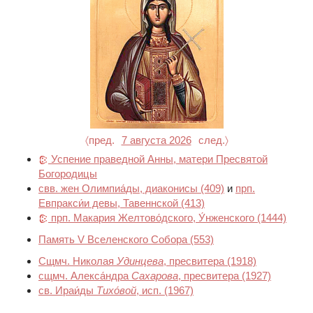
〈пред.
7 августа 2026
след.〉
Успение праведной Анны, матери Пресвятой
Богородицы
свв. жен Олимпиа́ды, диаконисы
(409)
и
прп.
Евпракси́и девы, Тавеннской
(413)
прп. Макария Желтово́дского, У́нженского
(1444)
Память V Вселенского Собора
(553)
Сщмч. Николая
Удинцева
, пресвитера
(1918)
сщмч. Алекса́ндра
Сахарова
, пресвитера
(1927)
св. Ираи́ды
Тихо́вой
, исп.
(1967)